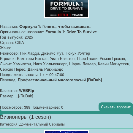
Название:
Формула 1: Гонять, чтобы выживать
Оригинальное название:
Formula 1: Drive To Survive
Год выпуска: 2025
Страна: США
Жанр:
Режиссер: Ник Харди, Джеймс Рут, Нонук Уолтер
В ролях: Валттери Боттас, Уилл Бакстон, Пьер Гасли, Роман Грожан,
Льюис Хэмилтон, Нико Хюлькенберг, Шарль Леклер, Кевин Магнуссен,
Серхио Перес, Даниэль Риккиардо
Продолжительность: 1 x ~ 00:47:00
Перевод:
Профессиональный многоголосый [RuDub]
Качество:
WEBRip
Размер:...[/RuDub]
Скачать торрент
Просмотров: 389
Комментариев: 0
Визионеры (1 сезон)
Категория:
Документальный Сериалы