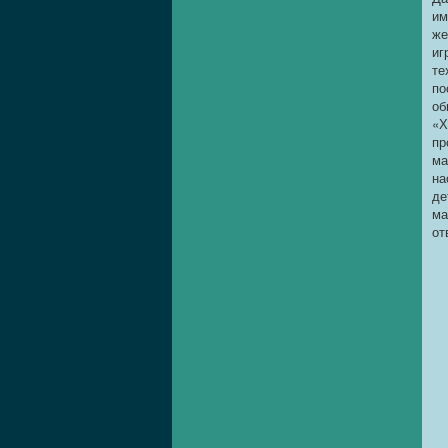
им
же
иг
те
по
об
«Х
пр
ма
на
де
ма
от