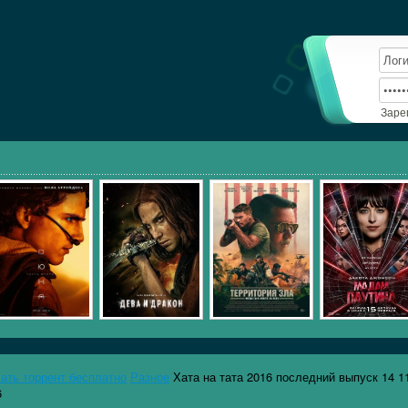
Заре
чать торрент бесплатно
Разное
Хата на тата 2016 последний выпуск 14 1
6