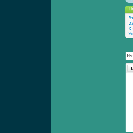
П
Вз
Вз
Х-
Уб