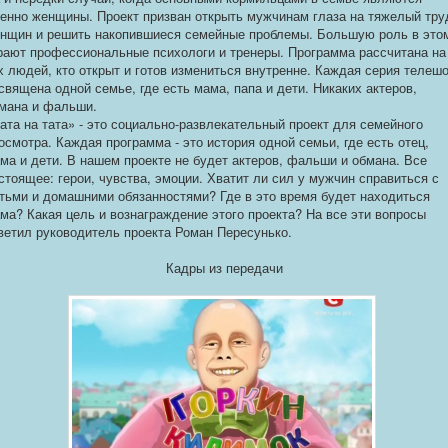
енно женщины. Проект призван открыть мужчинам глаза на тяжелый тру
нщин и решить накопившиеся семейные проблемы. Большую роль в это
рают профессиональные психологи и тренеры. Программа рассчитана на
х людей, кто открыт и готов измениться внутренне. Каждая серия телеш
священа одной семье, где есть мама, папа и дети. Никаких актеров,
мана и фальши.
ата на тата» - это социально-развлекательный проект для семейного
осмотра. Каждая программа - это история одной семьи, где есть отец,
ма и дети. В нашем проекте не будет актеров, фальши и обмана. Все
стоящее: герои, чувства, эмоции. Хватит ли сил у мужчин справиться с
тьми и домашними обязанностями? Где в это время будет находиться
ма? Какая цель и вознаграждение этого проекта? На все эти вопросы
ветил руководитель проекта Роман Пересунько.
Кадры из передачи