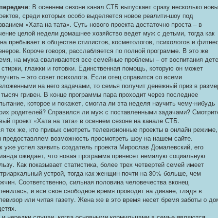
передаче
: В осеннем сезоне канал СТБ выпускает сразу несколько нов
оектов, среди которых особо выделяется новое реалити-шоу под
званием «Хата на тата». Суть нового проекта достаточно проста – в
чение целой недели домашнее хозяйство ведет муж с детьми, тогда как
на пребывает в обществе стилистов, косметологов, психологов и фитнес
енеров. Короче говоря, расслабляется по полной программе. В это же
емя, на мужа сваливаются все семейные проблемы – от воспитания дете
 стирки, глажки и готовки. Единственная помощь, которую он может
лучить – это совет психолога. Если отец справится со всеми
зложенными на него задачами, то семья получит денежный приз в разме
 тысяч гривен. В конце программы пара проходит через последнее
пытание, которое и покажет, смогла ли эта неделя научить чему-нибудь
оих родителей? Справился ли муж с поставленными задачами? Смотрит
вый проект «Хата на тата» в осеннем сезоне на канале СТБ.
я тех же, кто привык смотреть телевизионные проекты в онлайн режиме,
 предоставляем возможность просмотреть шоу на нашем сайте.
к уже успел заявить создатель проекта Мирослав Домалевский, его
манда ожидает, что новая программа принесет немалую социальную
льзу. Как показывает статистика, более трех четвертей семей имеет
триархальный устрой, тогда как женщин почти на 30% больше, чем
жчин. Соответственно, сильная половина человечества вконец
ленилась, и все свое свободное время проводит на диване, глядя в
левизор или читая газету. Жена же в это время несет бремя заботы о до
детях.
 и нередки случаи, когда основными кормильцами в семье являются