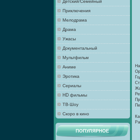
Детский/Семейный
Приключения
Мелодрама
Драма
Ужасы
Документальный
Мультфильм
На
Аниме
Ор
Эротика
Го
Ст
Сериалы
Жа
Ре
HD фильмы
Пр
ТВ-Шоу
Пе
Скоро в кино
Ка
Ра
ПОПУЛЯРНОЕ