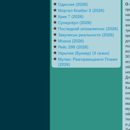
Одиссея (2026)
О 
пр
Мортал Комбат 2 (2026)
на
Крик 7 (2026)
те
Супергёрл (2026)
же
Последний апокалипсис (2026)
тр
Закулисье реальности (2026)
вр
Моана (2026)
до
по
Рейс 298 (2026)
во
Укрытие (Бункер) (3 сезон)
30
Мулан: Разгорающееся Пламя
ис
(2026)
об
но
Дл
мы
Ка
ко
по
ма
му
об
те
и 
Да