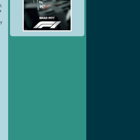
д
м
оу