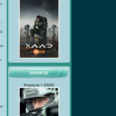
ых
-
й,
ре
е
АНОНСЫ
Формула 1 (2025)
ме