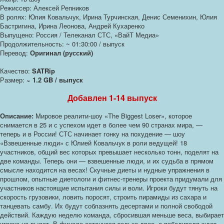
Режиссер: Алексей Репников
В ролях: Юлия Ковальчук, Ирина Турчинская, Денис Семенихин, Юлия
Бастригина, Ирина Леонова, Андрей Кухаренко
Выпущено: Россия / Телеканал СТС, «ВайТ Медиа»
Продолжительность: ~ 01:30:00 / выпуск
Перевод:
Оригинал (русский)
Качество:
SATRip
Размер:
~ 1.2 GB / выпуск
Добавлен 1-14 выпуск
Описание:
Мировое реалити-шоу «The Biggest Loser», которое
снимается в 25 и с успехом идет в более чем 90 странах мира, —
теперь и в России! СТС начинает гонку на похудение — шоу
«Взвешенные люди» с Юлией Ковальчук в роли ведущей! 18
участников, общий вес которых превышает несколько тонн, поделят на
две команды. Теперь они — взвешенные люди, и их судьба в прямом
смысле находится на весах! Скучные диеты и нудные упражнения в
прошлом, опытные диетологи и фитнес-тренеры проекта придумали для
участников настоящие испытания силы и воли. Игроки будут тянуть на
скорость грузовики, ловить поросят, строить пирамиды из сахара и
танцевать самбу. Их будут соблазнять десертами и полной свободой
действий. Каждую неделю команда, сбросившая меньше веса, выбирает
игрока на вылет. В финале останутся только двое, а победителя ждет