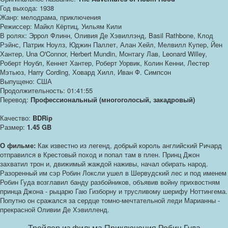
Год выхода: 1938
Жанр: мелодрама, приключения
Режиссер: Майкл Кёртиц, Уильям Кили
В ролях: Эррол Флинн, Оливия Де Хэвиллэнд, Basil Rathbone, Клод
Рэйнс, Патрик Ноулз, Юджин Паллет, Алан Хейл, Мелвилл Купер, Йен
Хантер, Una O'Connor, Herbert Mundin, Монтагу Лав, Leonard Willey,
Роберт Ноубл, Кеннет Хантер, Роберт Уорвик, Колин Кенни, Лестер
Мэтьюз, Harry Cording, Ховард Хилл, Иван Ф. Симпсон
Выпущено: США
Продолжительность: 01:41:55
Перевод:
Профессиональный (многоголосый, закадровый)
Качество:
BDRip
Размер:
1.45 GB
О фильме:
Как известно из легенд, добрый король английский Ричард
отправился в Крестовый поход и попал там в плен. Принц Джон
захватил трон и, движимый жаждой наживы, начал обирать народ.
Разоренный им сэр Робин Локсли ушел в Шервудский лес и под именем
Робин Гуда возглавил банду разбойников, объявив войну прихвостням
принца Джона - рыцарю Гаю Гизборну и трусливому шерифу Ноттингема.
Попутно он сражался за сердце томно-мечтательной леди Марианны -
прекрасной Оливии Де Хэвилленд.
Трейлер из фильма Приключения Робин Гуда