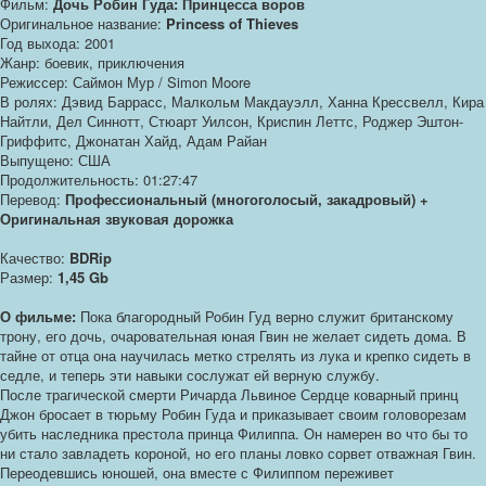
Фильм:
Дочь Робин Гуда: Принцесса воров
Оригинальное название:
Princess of Thieves
Год выхода: 2001
Жанр: боевик, приключения
Режиссер: Саймон Мур / Simon Moore
В ролях: Дэвид Баррасс, Малкольм Макдауэлл, Ханна Крессвелл, Кира
Найтли, Дел Синнотт, Стюарт Уилсон, Криспин Леттс, Роджер Эштон-
Гриффитс, Джонатан Хайд, Адам Райан
Выпущено: США
Продолжительность: 01:27:47
Перевод:
Профессиональный (многоголосый, закадровый) +
Оригинальная звуковая дорожка
Качество:
BDRip
Размер:
1,45 Gb
О фильме:
Пока благородный Робин Гуд верно служит британскому
трону, его дочь, очаровательная юная Гвин не желает сидеть дома. В
тайне от отца она научилась метко стрелять из лука и крепко сидеть в
седле, и теперь эти навыки сослужат ей верную службу.
После трагической смерти Ричарда Львиное Сердце коварный принц
Джон бросает в тюрьму Робин Гуда и приказывает своим головорезам
убить наследника престола принца Филиппа. Он намерен во что бы то
ни стало завладеть короной, но его планы ловко сорвет отважная Гвин.
Переодевшись юношей, она вместе с Филиппом переживет