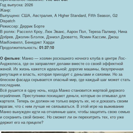
Год выпуска: 2026
Жанр:
Выпущено: США, Австралия, A Higher Standard, Fifth Season, G2
Dispatch
Режиссер: Деррик Борте
В ролях: Расселл Кроу, Люк Эванс, Аарон Пол, Тереза Палмер, Нина
Добрев, Джолин Блэлок, Дэниэл Дзоватто, Ясмин Кассим, Джош
МакКонвилл, Бенедикт Харди
Продолжительность:
01:37:10
О фильме
: Манко — хозяин роскошного ночного клуба в центре Лос-
Анджелеса, где он заправляет делами вместе со своей эффектной
женой. Их жизнь кажется идеальной: дорогие машины, безупречная
репутация и власть, которая приходит с деньгами и связями. Но за
блеском фасада скрывается опасный мир, где каждый шаг может стать
последним.
Всё рушится в одну ночь, когда Манко становится жертвой дерзкого
ограбления. Преступники похищают деньги, которые он отмывал для
картеля. Теперь он должен не только вернуть их, но и доказать своим
врагам, что с ним лучше не связываться. В этой игре на выживание
Манко вынужден идти на отчаянные шаги, чтобы защитить свою семью
и сохранить свой бизнес. Но сможет ли он перехитрить тех, кто уже
держит его на прицеле?