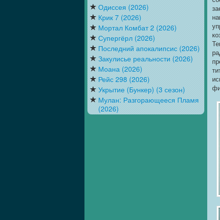
Одиссея (2026)
за
Крик 7 (2026)
на
уп
Мортал Комбат 2 (2026)
ко
Супергёрл (2026)
Те
Последний апокалипсис (2026)
ра
Закулисье реальности (2026)
пр
Моана (2026)
ти
Рейс 298 (2026)
ис
фи
Укрытие (Бункер) (3 сезон)
Мулан: Разгорающееся Пламя
(2026)