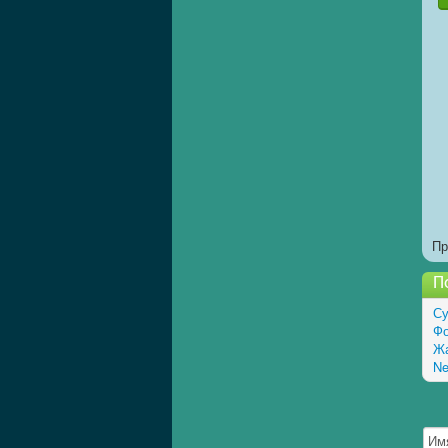
Пр
П
Су
Фо
Жа
Ne