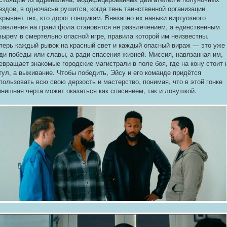
ездов, в одночасье рушится, когда тень таинственной организации
крывает тех, кто дорог гонщикам. Внезапно их навыки виртуозного
равления на грани фола становятся не развлечением, а единственным
зырем в смертельно опасной игре, правила которой им неизвестны.
перь каждый рывок на красный свет и каждый опасный вираж — это уже
ди победы или славы, а ради спасения жизней. Миссия, навязанная им,
евращает знакомые городские магистрали в поле боя, где на кону стоит 
тул, а выживание. Чтобы победить, Эйсу и его команде придётся
пользовать всю свою дерзость и мастерство, понимая, что в этой гонке
нишная черта может оказаться как спасением, так и ловушкой.