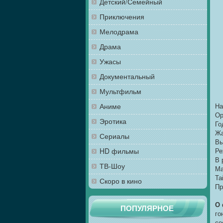
Детский/Семейный
Приключения
Мелодрама
Драма
Ужасы
Документальный
Мультфильм
Аниме
На
Ор
Эротика
Го
Жа
Сериалы
Вы
HD фильмы
Ре
В 
ТВ-Шоу
Ма
Та
Скоро в кино
Пр
О
ПОПУЛЯРНОЕ
го
со