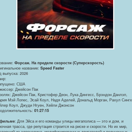
звание:
Форсаж. На пределе скорости (Суперскорость)
игинальное название:
Speed Faster
д выпуска: 2026
нр:
пущено: США
жиссер: Джейсон Пак
ролях: Джейсон Пак, Кристофер Деон, Лука Дингесс, Брэндон Данлэп,
рия Мэй Лопес, Эсай Коул, Надя Аделей, Дональд Морган, Рахул Сингх
йлер Коул, Джуди Нгуен, Хейли Джонсон
одолжительность:
01:27:15
 фильме
: Для Эйса и его команды улицы мегаполиса — это и дом, и
ночная трасса, где репутация строится на риске и скорости. Но их мир,
стоящий из адреналина, модифицированных двигателей и полуночных