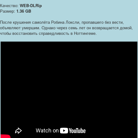
Качество:
WEB-DLRip
Размер:
1.36 GB
После крушения самолёта Робина Локсли, пропавшего без вести,
объявляют умершим. Однако через семь лет он возвращается домой,
чтобы восстановить справедливость в Ноттингеме.