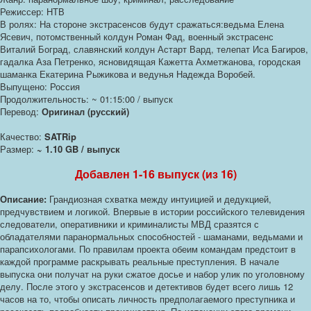
Режиссер: НТВ
В ролях: На стороне экстрасенсов будут сражаться:ведьма Елена
Ясевич, потомственный колдун Роман Фад, военный экстрасенс
Виталий Боград, славянский колдун Астарт Вард, телепат Иса Багиров,
гадалка Аза Петренко, ясновидящая Кажетта Ахметжанова, городская
шаманка Екатерина Рыжикова и ведунья Надежда Воробей.
Выпущено: Россия
Продолжительность: ~ 01:15:00 / выпуск
Перевод:
Оригинал (русский)
Качество:
SATRip
Размер:
~ 1.10 GB / выпуск
Добавлен 1-16 выпуск (из 16)
Описание:
Грандиозная схватка между интуицией и дедукцией,
предчувствием и логикой. Впервые в истории российского телевидения
следователи, оперативники и криминалисты МВД сразятся с
обладателями паранормальных способностей - шаманами, ведьмами и
парапсихологами. По правилам проекта обеим командам предстоит в
каждой программе раскрывать реальные преступления. В начале
выпуска они получат на руки сжатое досье и набор улик по уголовному
делу. После этого у экстрасенсов и детективов будет всего лишь 12
часов на то, чтобы описать личность предполагаемого преступника и