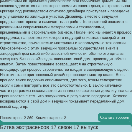
различными интересными увлечениями или необычным домом. Затем
хозяева удаляются на некоторое время из своего дома, а строительная
бригада под руководством опытного дизайнера приступает к переделке
и улучшению их жилища и участка. Дизайнер, вместе с ведущим
представляет проект и намечает план работ. Телезрителей знакомят с
различными современными материалами и технологиями,
применяемыми в строительном бизнесе. После чего начинается процесс
переделки, на протяжении которого ведущий описывает каждый этап
строительства, применяемые материалы и используемые технологии.
Одновременно с этим ведущий программы осуществляет визит в
загородный дом какой либо известной личности, обычно это одна из
звезд шоу-бизнеса. «Звезда» описывает свой дом, происходит обмен
опытом. Затем повествование возвращается на строительную
площадку, где процесс строительства входит в завершающую стадию.
На этом этапе приглашенный дизайнер проводит мастер-класс. Весь
процесс также подробно описывается, для того, чтобы телезрители
смогли сами повторить всё это самостоятельно. В заключительной
части программы показывается изначальное состояние дома и участка и
сравнивается с тем, что получилось в результате переделки. Хозяева
возвращаются в свой дом и ведущий показывает переделанный дом,
новый сад и пр.
Скачать торрент
Просмотров: 2 269
Комментариев: 2
Битва экстрасенсов 17 сезон 17 выпуск