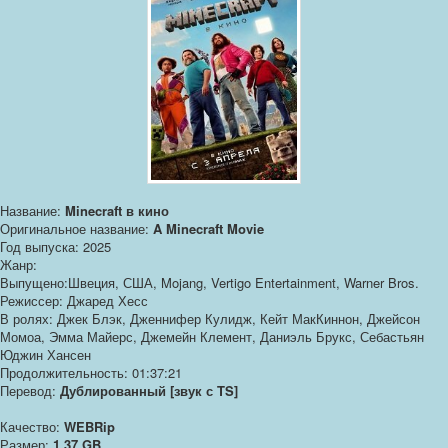
Название:
Minecraft в кино
Оригинальное название:
A Minecraft Movie
Год выпуска: 2025
Жанр:
Выпущено:Швеция, США, Mojang, Vertigo Entertainment, Warner Bros.
Режиссер: Джаред Хесс
В ролях: Джек Блэк, Дженнифер Кулидж, Кейт МакКиннон, Джейсон
Момоа, Эмма Майерс, Джемейн Клемент, Даниэль Брукс, Себастьян
Юджин Хансен
Продолжительность: 01:37:21
Перевод:
Дублированный [звук с TS]
Качество:
WEBRip
Размер:
1.37 GB