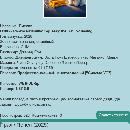
Название:
Пискля
Оригинальное название:
Squeaky the Rat (Squeaky)
Год выпуска: 2025
Жанр:приключения, семейный
Выпущено: США
Режиссер: Джаред Сон
В ролях:Джейден Хамм, Элла Роуз Шерер, Лукас Мазанко, Майкл
Мазанко, Чика Осучукву, Спенсер Франкенбергер
Продолжительность: 01:17:58
Перевод:
Профессиональный многоголосый ["Синема УС"]
Качество:
WEB-DLRip
Размер:
1.37 GB
Чарли проводит лето в прогорающем зоомагазине своего дяди, где
заводит дружбу с крысой по...
Скачать торрент
Просмотров: 323
Комментариев: 0
Прах / Пепел (2025)