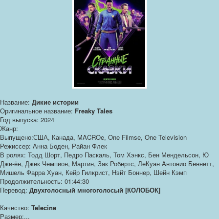
Название:
Дикие истории
Оригинальное название:
Freaky Tales
Год выпуска: 2024
Жанр:
Выпущено:США, Канада, MACROe, One Filmse, One Television
Режиссер: Анна Боден, Райан Флек
В ролях: Тодд Шорт, Педро Паскаль, Том Хэнкс, Бен Мендельсон, Ю
Джи-ён, Джек Чемпион, Мартин, Зак Робертс, ЛеКуан Антонио Беннетт,
Мишель Фарра Хуан, Кейр Гилкрист, Нэйт Боннер, Шейн Кэмп
Продолжительность: 01:44:30
Перевод:
Двухголосный многоголосый [КОЛОБОК]
Качество:
Telecine
Размер:...