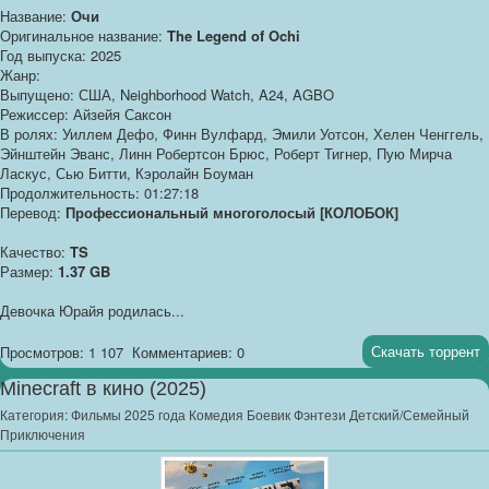
Название:
Очи
Оригинальное название:
The Legend of Ochi
Год выпуска: 2025
Жанр:
Выпущено: США, Neighborhood Watch, A24, AGBO
Режиссер: Айзейя Саксон
В ролях: Уиллем Дефо, Финн Вулфард, Эмили Уотсон, Хелен Ченггель,
Эйнштейн Эванс, Линн Робертсон Брюс, Роберт Тигнер, Пую Мирча
Ласкус, Сью Битти, Кэролайн Боуман
Продолжительность: 01:27:18
Перевод:
Профессиональный многоголосый [КОЛОБОК]
Качество:
TS
Размер:
1.37 GB
Девочка Юрайя родилась...
Скачать торрент
Просмотров: 1 107
Комментариев: 0
Minecraft в кино (2025)
Категория:
Фильмы 2025 года Комедия Боевик Фэнтези Детский/Семейный
Приключения