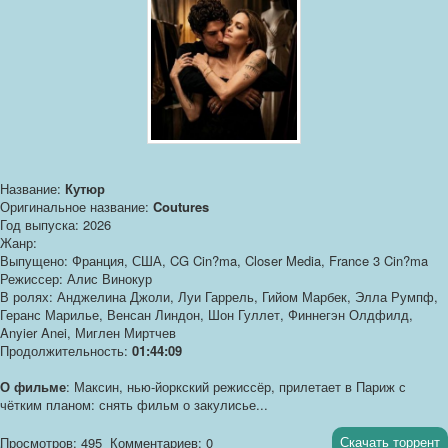
Название:
Кутюр
Оригинальное название:
Coutures
Год выпуска: 2026
Жанр:
Выпущено: Франция, США, CG Cin?ma, Closer Media, France 3 Cin?ma
Режиссер: Алис Винокур
В ролях: Анджелина Джоли, Луи Гаррель, Гийом Марбек, Элла Румпф,
Геранс Марилье, Венсан Линдон, Шон Гуллет, Финнегэн Олдфилд,
Anyier Anei, Миглен Миртчев
Продолжительность:
01:44:09
О фильме
: Максин, нью-йоркский режиссёр, прилетает в Париж с
чётким планом: снять фильм о закулисье...
Скачать торрент
Просмотров: 495
Комментариев: 0