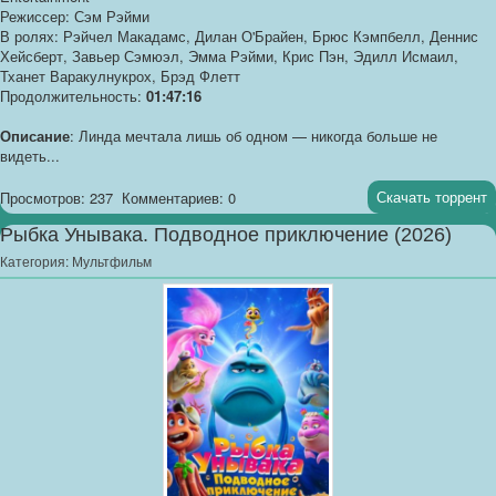
Режиссер: Сэм Рэйми
В ролях: Рэйчел Макадамс, Дилан О'Брайен, Брюс Кэмпбелл, Деннис
Хейсберт, Завьер Сэмюэл, Эмма Рэйми, Крис Пэн, Эдилл Исмаил,
Тханет Варакулнукрох, Брэд Флетт
Продолжительность:
01:47:16
Описание
: Линда мечтала лишь об одном — никогда больше не
видеть...
Скачать торрент
Просмотров: 237
Комментариев: 0
Рыбка Унывака. Подводное приключение (2026)
Категория:
Мультфильм