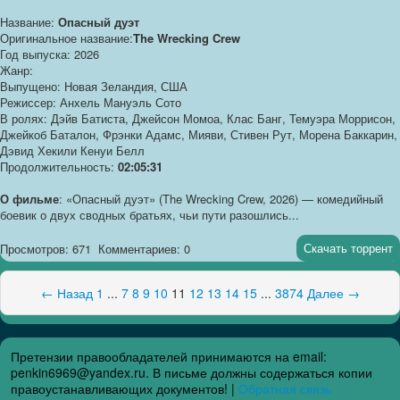
Название:
Опасный дуэт
Оригинальное название:
The Wrecking Crew
Год выпуска: 2026
Жанр:
Выпущено: Новая Зеландия, США
Режиссер: Анхель Мануэль Сото
В ролях: Дэйв Батиста, Джейсон Момоа, Клас Банг, Темуэра Моррисон,
Джейкоб Баталон, Фрэнки Адамс, Мияви, Стивен Рут, Морена Баккарин,
Дэвид Хекили Кенуи Белл
Продолжительность:
02:05:31
О фильме
: «Опасный дуэт» (The Wrecking Crew, 2026) — комедийный
боевик о двух сводных братьях, чьи пути разошлись...
Скачать торрент
Просмотров: 671
Комментариев: 0
← Назад
1
...
7
8
9
10
11
12
13
14
15
...
3874
Далее →
Претензии правообладателей принимаются на email:
penkin6969@yandex.ru. В письме должны содержаться копии
правоустанавливающих документов! |
Обратная связь