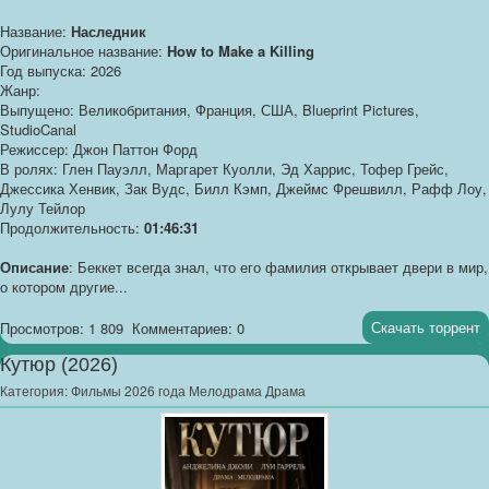
Название:
Наследник
Оригинальное название:
How to Make a Killing
Год выпуска: 2026
Жанр:
Выпущено: Великобритания, Франция, США, Blueprint Pictures,
StudioCanal
Режиссер: Джон Паттон Форд
В ролях: Глен Пауэлл, Маргарет Куолли, Эд Харрис, Тофер Грейс,
Джессика Хенвик, Зак Вудс, Билл Кэмп, Джеймс Фрешвилл, Рафф Лоу,
Лулу Тейлор
Продолжительность:
01:46:31
Описание
: Беккет всегда знал, что его фамилия открывает двери в мир,
о котором другие...
Скачать торрент
Просмотров: 1 809
Комментариев: 0
Кутюр (2026)
Категория:
Фильмы 2026 года Мелодрама Драма