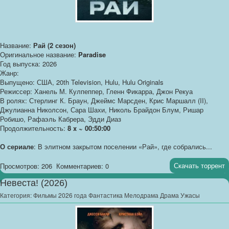
Название:
Рай (2 сезон)
Оригинальное название:
Paradise
Год выпуска: 2026
Жанр:
Выпущено: США, 20th Television, Hulu, Hulu Originals
Режиссер: Ханель М. Кулпеппер, Гленн Фикарра, Джон Рекуа
В ролях: Стерлинг К. Браун, Джеймс Марсден, Крис Маршалл (II),
Джулианна Николсон, Сара Шахи, Николь Брайдон Блум, Ришар
Робишо, Рафаэль Кабрера, Эдди Диаз
Продолжительность:
8 x ~ 00:50:00
О сериале
: В элитном закрытом поселении «Рай», где собрались...
Скачать торрент
Просмотров: 206
Комментариев: 0
Невеста! (2026)
Категория:
Фильмы 2026 года Фантастика Мелодрама Драма Ужасы