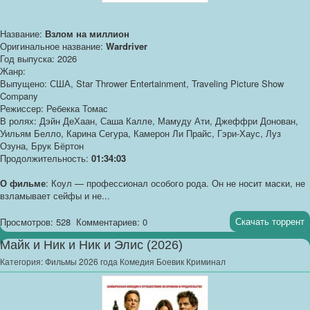
Название:
Взлом на миллион
Оригинальное название:
Wardriver
Год выпуска: 2026
Жанр:
Выпущено: США, Star Thrower Entertainment, Traveling Picture Show
Company
Режиссер: Ребекка Томас
В ролях: Дэйн ДеХаан, Саша Калле, Мамуду Ати, Джеффри Донован,
Уильям Белло, Карина Сегура, Камерон Ли Прайс, Гэри-Хаус, Луз
Озуна, Брук Бёртон
Продолжительность:
01:34:03
О фильме
: Коул — профессионал особого рода. Он не носит маски, не
взламывает сейфы и не...
Скачать торрент
Просмотров: 528
Комментариев: 0
Майк и Ник и Ник и Элис (2026)
Категория:
Фильмы 2026 года Комедия Боевик Криминал