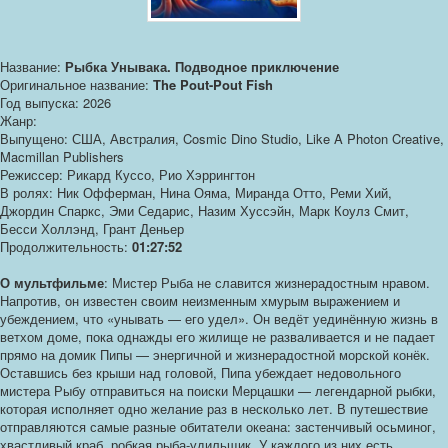
Название:
Рыбка Унывака. Подводное приключение
Оригинальное название:
The Pout-Pout Fish
Год выпуска: 2026
Жанр:
Выпущено: США, Австралия, Cosmic Dino Studio, Like A Photon Creative,
Macmillan Publishers
Режиссер: Рикард Куссо, Рио Хэррингтон
В ролях: Ник Офферман, Нина Ояма, Миранда Отто, Реми Хий,
Джордин Спаркс, Эми Седарис, Назим Хуссэйн, Марк Коулз Смит,
Бесси Холлэнд, Грант Деньер
Продолжительность:
01:27:52
О мультфильме
: Мистер Рыба не славится жизнерадостным нравом.
Напротив, он известен своим неизменным хмурым выражением и
убеждением, что «унывать — его удел». Он ведёт уединённую жизнь в
ветхом доме, пока однажды его жилище не разваливается и не падает
прямо на домик Пипы — энергичной и жизнерадостной морской конёк.
Оставшись без крыши над головой, Пипа убеждает недовольного
мистера Рыбу отправиться на поиски Мерцашки — легендарной рыбки,
которая исполняет одно желание раз в несколько лет. В путешествие
отправляются самые разные обитатели океана: застенчивый осьминог,
хвастливый краб, робкая рыба-удильщик. У каждого из них есть