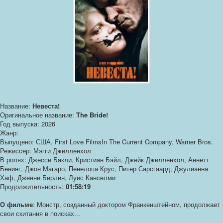
Название:
Невеста!
Оригинальное название:
The Bride!
Год выпуска: 2026
Жанр:
Выпущено: США, First Love FilmsIn The Current Company, Warner Bros.
Режиссер: Мэгги Джилленхол
В ролях: Джесси Бакли, Кристиан Бэйл, Джейк Джилленхол, Аннетт
Бенинг, Джон Магаро, Пенелопа Крус, Питер Сарсгаард, Джулианна
Хаф, Дженни Берлин, Луис Канселми
Продолжительность:
01:58:19
О фильме
: Монстр, созданный доктором Франкенштейном, продолжает
свои скитания в поисках...