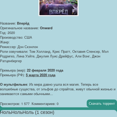
Название:
Вперёд
Оригинальное название:
Onward
Год: 2020
Производство: США
Жанр:
Режиссер: Дэн Скэнлон
Роли озвучивали: Том Холланд, Крис Пратт, Октавия Спенсер, Мэл
Родригез, Лина Уэйте, Джулия Луис-Дрейфус, Али Вонг, Джон
Ратценбергер
Премьера (мир):
22 февраля 2020 года
Премьера (РФ):
5 марта 2020 года
О мультфильме
: Из мира давно ушла вся магия. Теперь все
волшебные существа, от эльфов до спрайтов, живут обычной жизнью и
занимаются самыми обычными...
Скачать торрент
Просмотров: 1 577
Комментариев: 0
НольНольНоль (1 сезон)