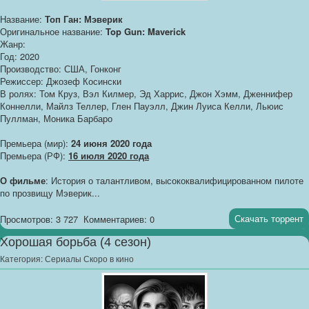
Название:
Топ Ган: Мэверик
Оригинальное название:
Top Gun: Maverick
Жанр:
Год: 2020
Производство: США, Гонконг
Режиссер: Джозеф Косински
В ролях: Том Круз, Вэл Килмер, Эд Харрис, Джон Хэмм, Дженнифер
Коннелли, Майлз Теллер, Глен Пауэлл, Джин Луиса Келли, Льюис
Пуллман, Моника Барбаро
Премьера (мир):
24 июня 2020 года
Премьера (РФ):
16 июля 2020 года
О фильме
: История о талантливом, высококвалифицированном пилоте
по прозвищу Мэверик...
Скачать торрент
Просмотров: 3 727
Комментариев: 0
Хорошая борьба (4 сезон)
Категория:
Сериалы Скоро в кино