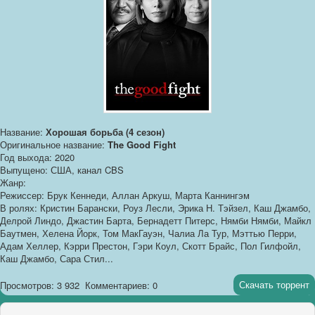
Название:
Хорошая борьба (4 сезон)
Оригинальное название:
The Good Fight
Год выхода: 2020
Выпущено: США, канал CBS
Жанр:
Режиссер: Брук Кеннеди, Аллан Аркуш, Марта Каннингэм
В ролях: Кристин Барански, Роуз Лесли, Эрика Н. Тэйзел, Каш Джамбо,
Делрой Линдо, Джастин Барта, Бернадетт Питерс, Нямби Нямби, Майкл
Баутмен, Хелена Йорк, Том МакГауэн, Чалиа Ла Тур, Мэттью Перри,
Адам Хеллер, Кэрри Престон, Гэри Коул, Скотт Брайс, Пол Гилфойл,
Каш Джамбо, Сара Стил...
Скачать торрент
Просмотров: 3 932
Комментариев: 0