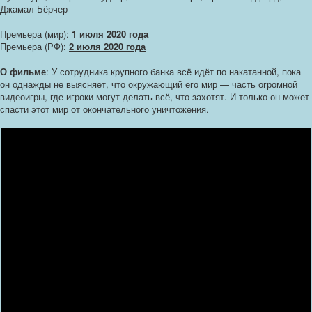
Джамал Бёрчер
Премьера (мир):
1 июля 2020 года
Премьера (РФ):
2 июля 2020 года
О фильме
: У сотрудника крупного банка всё идёт по накатанной, пока
он однажды не выясняет, что окружающий его мир — часть огромной
видеоигры, где игроки могут делать всё, что захотят. И только он может
спасти этот мир от окончательного уничтожения.