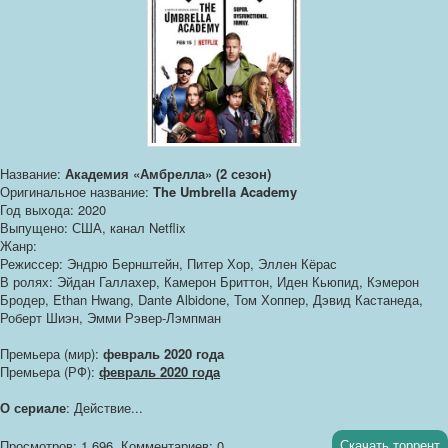
Название:
Академия «Амбрелла» (2 сезон)
Оригинальное название:
The Umbrella Academy
Год выхода: 2020
Выпущено: США, канал Netflix
Жанр:
Режиссер: Эндрю Бернштейн, Питер Хор, Эллен Кёрас
В ролях: Эйдан Галлахер, Камерон Бриттон, Иден Кьюпид, Кэмерон
Бродер, Ethan Hwang, Dante Albidone, Том Хоппер, Дэвид Кастанеда,
Роберт Шиэн, Эмми Рэвер-Лэмпман
Премьера (мир):
февраль 2020 года
Премьера (РФ):
февраль 2020 года
О сериале
: Действие...
Скачать торрент
Просмотров: 1 696
Комментариев: 0