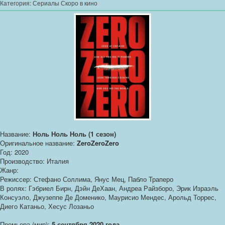
Категория:
Сериалы Скоро в кино
Название:
Ноль Ноль Ноль (1 сезон)
Оригинальное название:
ZeroZeroZero
Год: 2020
Производство: Италия
Жанр:
Режиссер: Стефано Соллима, Янус Мец, Пабло Траперо
В ролях: Гэбриел Бирн, Дэйн ДеХаан, Андреа Райзборо, Эрик Израэль
Консуэло, Джузеппе Де Доменико, Маурисио Мендес, Арольд Торрес,
Диего Катаньо, Хесус Лозаньо
Премьера (мир):
5 сентября 2020 года