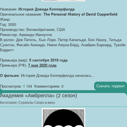
Название:
История Дэвида Копперфилда
Оригинальное название:
The Personal History of David Copperfield
Жанр:
Год: 2020
Производство: Великобритания, США
Режиссер: Армандо Ианнуччи
В ролях: Дев Патель, Хью Лори, Питер Капальди, Бен Уишоу, Тильда
Суинтон, Фисайо Акинаде, Никки Амука-Бёрд, Анайрин Барнард, Тувэйн
Барретт
Премьера (мир):
5 сентября 2019 года
Премьера (РФ):
7 мая 2020 года
О фильме
: История Дэвида Копперфилда началась...
Скачать торрент
Просмотров: 1 134
Комментариев: 0
Академия «Амбрелла» (2 сезон)
Категория:
Сериалы Скоро в кино