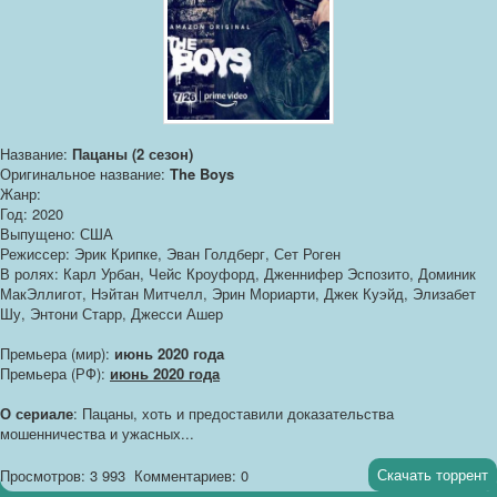
Название:
Пацаны (2 сезон)
Оригинальное название:
The Boys
Жанр:
Год: 2020
Выпущено: США
Режиссер: Эрик Крипке, Эван Голдберг, Сет Роген
В ролях: Карл Урбан, Чейс Кроуфорд, Дженнифер Эспозито, Доминик
МакЭллигот, Нэйтан Митчелл, Эрин Мориарти, Джек Куэйд, Элизабет
Шу, Энтони Старр, Джесси Ашер
Премьера (мир):
июнь 2020 года
Премьера (РФ):
июнь 2020 года
О сериале
: Пацаны, хоть и предоставили доказательства
мошенничества и ужасных...
Скачать торрент
Просмотров: 3 993
Комментариев: 0