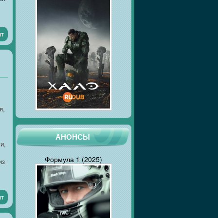
нт
я,
АНОНСЫ
и,
Формула 1 (2025)
из
нт