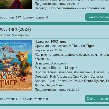
Продолжительность: 01:28:27
Перевод:
Профессиональный многоголосый
[AlphaProject]
Скачать торре
осмотров: 517
Комментариев: 0
Качество:
WEB-DLRip
Размер:...[/AlphaProject]
00% тигр (2024)
тегория:
Мультфильм
Название:
100% тигр
Оригинальное название:
The Lost Tiger
Год выпуска: 2024
Жанр:мультфильм, фэнтези, боевик, приключени
семейный
Выпущено:Австралия
Режиссер: Шантель Мюррэй
В ролях:Томас Везеролл, Джими Бани, Наккиа Лу
Эллитайя Рэй Андерсон, Эри Рубен, Селеста
Барбер, Рубен Блэксмит, Рахма Бинте Буйонг, Р
Дэрби, Перри Муни
Продолжительность: 01:23:21
Перевод:
Дублированный [Официальный звук]
Скачать торре
осмотров: 487
Комментариев: 0
Качество:
WEB-DLRip
Размер:
1.37 GB