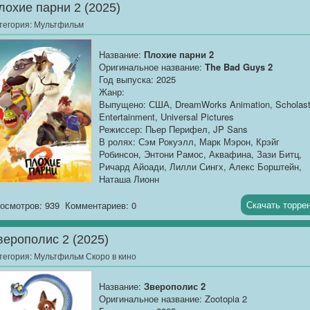
лохие парни 2 (2025)
тегория:
Мультфильм
Название:
Плохие парни 2
Оригинальное название:
The Bad Guys 2
Год выпуска: 2025
Жанр:
Выпущено: США, DreamWorks Animation, Scholast
Entertainment, Universal Pictures
Режиссер: Пьер Перифел, JP Sans
В ролях: Сэм Рокуэлл, Марк Мэрон, Крэйг
Робинсон, Энтони Рамос, Аквафина, Зази Битц,
Ричард Айоади, Лилли Сингх, Алекс Борштейн,
Наташа Лионн
Продолжительность: 01:34:36
Скачать торре
осмотров: 939
Комментариев: 0
О фильме
: После триумфального
«перевоспитания» в первой части мистер Вулф и
верополис 2 (2025)
его банда «Плохих парней» пытаются вести
честную жизнь: Змей осваивает йогу, Акула стал
тегория:
Мультфильм Скоро в кино
веганом, Паук ведёт подкаст о психологии, а сам
Вулф — волонтёр в приюте для щенков. Но их
Название:
Зверополис 2
покой рушит таинственный заказ — украсть
Оригинальное название: Zootopia 2
«Ангела-хранителя», артефакт, дающий власть