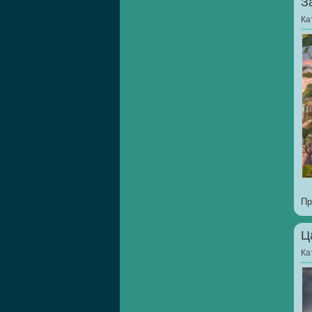
З
Ка
Пр
Ц
Ка