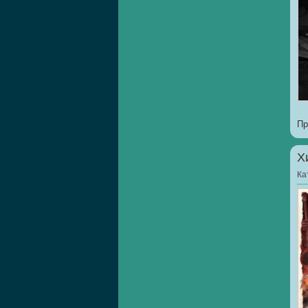
Пр
Х
Ка