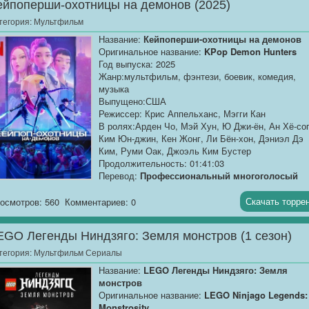
ейпоперши-охотницы на демонов (2025)
Тео - молодой тасманский тигр, которого считают
тегория:
Мультфильм
последним представителем своего вида. Его
Название:
Кейпоперши-охотницы на демонов
детство прошло среди весёлых кенгуру-рестлеро
Оригинальное название:
KPop Demon Hunters
которые нашли его еще младенцем с
Год выпуска: 2025
удивительным кристаллом на шее. Но однажды
Жанр:мультфильм, фэнтези, боевик, комедия,
Тео начинают мучать странные видения о его
музыка
таинственном прошлом и родной земле, которая
Выпущено:США
нуждается в спасении. Вместе с новыми друзья
Режиссер: Крис Аппельханс, Мэгги Кан
Тео отправляется в приключение по Австралии,
В ролях:Арден Чо, Мэй Хун, Ю Джи-ён, Ан Хё-со
чтобы пройти через джунгли, пустыни и горы, най
Ким Юн-джин, Кен Жонг, Ли Бён-хон, Дэниэл Дэ
свою настоящую семью и спасти родные края от
Ким, Руми Оак, Джоэль Ким Бустер
лап врага.
Продолжительность: 01:41:03
Перевод:
Профессиональный многоголосый
["Синема УС"]
Скачать торре
осмотров: 560
Комментариев: 0
Качество:
WEB-DLRip
Размер:
1.37 GB
EGO Легенды Ниндзяго: Земля монстров (1 сезон)
Девчачья...
тегория:
Мультфильм Сериалы
Название:
LEGO Легенды Ниндзяго: Земля
монстров
Оригинальное название:
LEGO Ninjago Legends:
Monstrosity