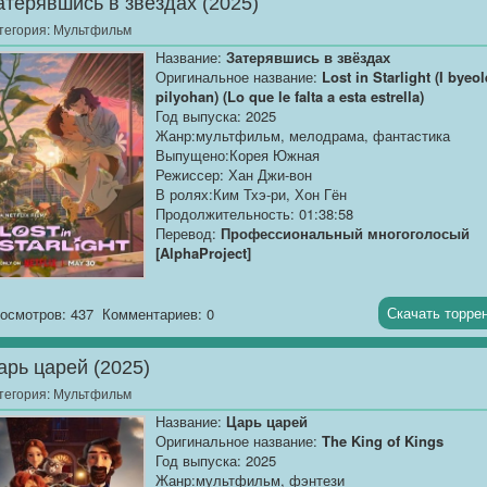
атерявшись в звездах (2025)
11-летний Элио, неудачник с богатой фантазией,
случайно телепортируется в Коммуниверс -
тегория:
Мультфильм
межпланетную организацию, объединяющую
Название:
Затерявшись в звёздах
представителей...
Оригинальное название:
Lost in Starlight (I byeol
pilyohan) (Lo que le falta a esta estrella)
Год выпуска: 2025
Жанр:мультфильм, мелодрама, фантастика
Выпущено:Корея Южная
Режиссер: Хан Джи-вон
В ролях:Ким Тхэ-ри, Хон Гён
Продолжительность: 01:38:58
Перевод:
Профессиональный многоголосый
[AlphaProject]
Качество:
WEB-DLRip
Размер:
1.37 GB
Скачать торре
осмотров: 437
Комментариев: 0
В этом романтическом мультфильме о космосе
арь царей (2025)
астронавт покидает Землю и отправляется...
[/AlphaProject]
тегория:
Мультфильм
Название:
Царь царей
Оригинальное название:
The King of Kings
Год выпуска: 2025
Жанр:мультфильм, фэнтези