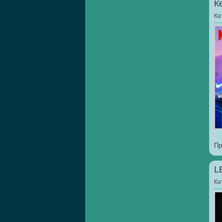
К
Ка
Пр
L
Ка