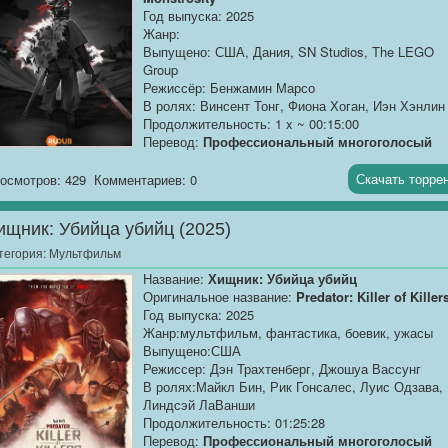
Год выпуска: 2025
Жанр:
Выпущено: США, Дания, SN Studios, The LEGO
Group
Режиссёр: Бенжамин Марсо
В ролях: Винсент Тонг, Фиона Хоган, Иэн Хэнлин
Продолжительность: 1 x ~ 00:15:00
Перевод:
Профессиональный многоголосый
[RuDub]
Скачать торре
осмотров: 429
Комментариев: 0
Качество:
WEBRip
Размер:
171,87 МБ
ищник: Убийца убийц (2025)
Добавлена 1 серия (из 3)
тегория:
Мультфильм
Название:
Хищник: Убийца убийц
После...[/RuDub]
Оригинальное название:
Predator: Killer of Killer
Год выпуска: 2025
Жанр:мультфильм, фантастика, боевик, ужасы
Выпущено:США
Режиссер: Дэн Трахтенберг, Джошуа Вассунг
В ролях:Майкл Бин, Рик Гонсалес, Луис Одзава,
Линдсэй ЛаВанши
Продолжительность: 01:25:28
Перевод:
Профессиональный многоголосый