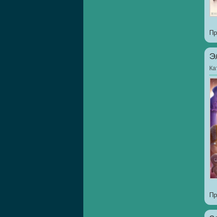
Пр
Э
Ка
Пр