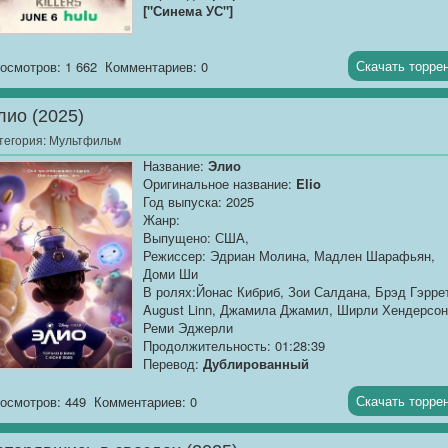
["Синема УС"]
Качество:
WEB-DLRip
Размер:
1.37 GB
Скачать торре
осмотров: 1 662
Комментариев: 0
Истории трёх самых грозных воинов из разных
лио (2025)
эпох, которые становятся...
тегория:
Мультфильм
Название:
Элио
Оригинальное название:
Elio
Год выпуска: 2025
Жанр:
Выпущено: США,
Режиссер: Эдриан Молина, Мадлен Шарафьян,
Доми Ши
В ролях:Йонас Кибриб, Зои Салдана, Брэд Гэрре
August Linn, Джамила Джамил, Ширли Хендерсон
Реми Эджерли
Продолжительность: 01:28:39
Перевод:
Дублированный
Качество:
TS
Скачать торре
осмотров: 449
Комментариев: 0
Размер:
1.37 GB