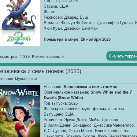
Год выпуска: 2025
над всеми преступными синдикатами мира.
Страна: США
Проблема: за ним уже охотятся мега-корпорация
Жанр:
злых хомяков, армия роботов-полицейских и… их
Режиссер: Джаред Буш
же бывшие «хорошие» я, которые разочаровались
В ролях: Форчун Феймстер, Джиннифер Гудвин, 
системе.
Хюи Куан, Джейсон Бейтман
Стиль против технологий. В этом сумасшедшем
приключении банда использует старую школу
Премьера в мире: 26 ноября 2025
обаяния против цифрового мира: взлом с помощ
хамелеона-невидимки, погони на ретро-карах с AI
Описание: Джуди Хоппс и Ник Уайлд
навигатором и даже «одурачивание» алгоритмов
возвращаются в самом неожиданном деле своей
Скачать торре
осмотров: 1 389
Комментариев: 0
слежки с помощью танца. Но главный тест — ког
карьеры! Когда в Зверополис прибывает
Вулф обнаруживает, что артефакт меняет морал
таинственная рептилия — загадочный хамелеон 
того, кто им владеет. Теперь им предстоит не
елоснежка и семь гномов (2025)
невероятными способностями — город мгновенно
просто ограбление, а выбор: стать легендами
погружается в хаос. Его маскировки...
тегория:
Мультфильм
криминала… или доказать, что бывшие плохиши
лучшие «хорошие парни» в этом хаосе.
Название:
Белоснежка и семь гномов
Оригинальное название:
Snow White and the 7
Dwarfs (Snow White)
Год выпуска: 2025
Жанр:приключение, мультфильм, фэнтези
Выпущено:США
Режиссер: Эрика Дьюк, Майкл Джонсон
В ролях:Дэнни Бонадьюс, Джессика Чанселлор,
Д.С. Дуглас, Остин Морет, Бонни Гордон, Теа
Сакколити, Брэндон Гибсон, Джон Генри Ричардс