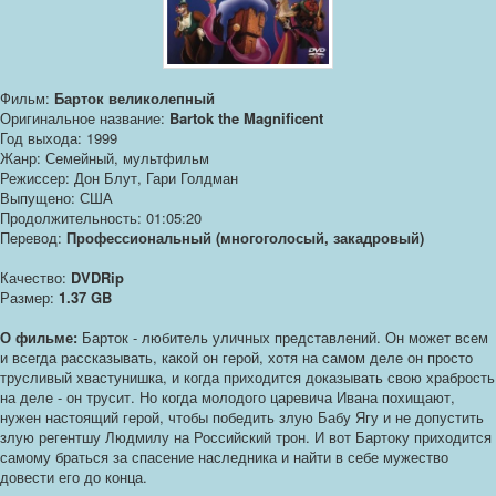
Фильм:
Барток великолепный
Оригинальное название:
Bartok the Magnificent
Год выхода: 1999
Жанр: Семейный, мультфильм
Режиссер: Дон Блут, Гари Голдман
Выпущено: США
Продолжительность: 01:05:20
Перевод:
Профессиональный (многоголосый, закадровый)
Качество:
DVDRip
Размер:
1.37 GB
О фильме:
Барток - любитель уличных представлений. Он может всем
и всегда рассказывать, какой он герой, хотя на самом деле он просто
трусливый хвастунишка, и когда приходится доказывать свою храбрость
на деле - он трусит. Но когда молодого царевича Ивана похищают,
нужен настоящий герой, чтобы победить злую Бабу Ягу и не допустить
злую регентшу Людмилу на Российский трон. И вот Бартоку приходится
самому браться за спасение наследника и найти в себе мужество
довести его до конца.