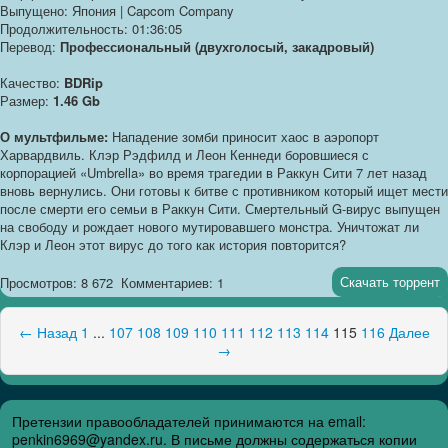
Выпущено: Япония | Capcom Company
Продолжительность: 01:36:05
Перевод:
Профессиональный (двухголосый, закадровый)
Качество:
BDRip
Размер:
1.46 Gb
О мультфильме:
Нападение зомби приносит хаос в аэропорт
Харвардвиль. Клэр Рэдфилд и Леон Кеннеди боровшиеся с
корпорацией «Umbrella» во время трагедии в Раккун Сити 7 лет назад
вновь вернулись. Они готовы к битве с противником который ищет мести
после смерти его семьи в Раккун Сити. Смертельный G-вирус выпущен
на свободу и рождает нового мутировавшего монстра. Уничтожат ли
Клэр и Леон этот вирус до того как история повторится?
Скачать торрент
Просмотров: 8 672
Комментариев: 1
← Назад
1
...
107
108
109
110
111
112
113
114
115
116
Далее
→
Претензии правообладателей принимаются на email:
penkin6969@yandex.ru. В письме должны содержаться копии