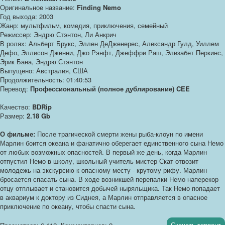
Оригинальное название:
Finding Nemo
Год выхода: 2003
Жанр: мультфильм, комедия, приключения, семейный
Режиссер: Эндрю Стэнтон, Ли Анкрич
В ролях: Альберт Брукс, Эллен ДеДженерес, Александр Гулд, Уиллем
Дефо, Эллисон Дженни, Джо Рэнфт, Джеффри Раш, Элизабет Перкинс,
Эрик Бана, Эндрю Стэнтон
Выпущено: Австралия, США
Продолжительность: 01:40:53
Перевод:
Профессиональный (полное дублирование) CEE
Качество:
BDRip
Размер:
2.18 Gb
О фильме:
После трагической смерти жены рыба-клоун по имени
Марлин боится океана и фанатично оберегает единственного сына Немо
от любых возможных опасностей. В первый же день, когда Марлин
отпустил Немо в школу, школьный учитель мистер Скат отвозит
молодежь на экскурсию к опасному месту - крутому рифу. Марлин
бросается спасать сына. В ходе возникшей перепалки Немо наперекор
отцу отплывает и становится добычей ныряльщика. Так Немо попадает
в аквариум к доктору из Сиднея, а Марлин отправляется в опасное
приключение по океану, чтобы спасти сына.
Скачать торрент