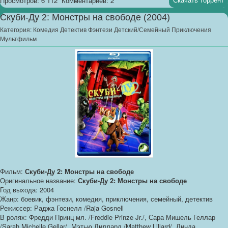
Просмотров: 6 112
Комментариев: 2
Скуби-Ду 2: Монстры на свободе (2004)
Категория:
Комедия Детектив Фэнтези Детский/Семейный Приключения
Мультфильм
Фильм:
Скуби-Ду 2: Монстры на свободе
Оригинальное название:
Скуби-Ду 2: Монстры на свободе
Год выхода: 2004
Жанр: боевик, фэнтези, комедия, приключения, семейный, детектив
Режиссер: Раджа Госнелл /Raja Gosnell
В ролях: Фредди Принц мл. /Freddie Prinze Jr./, Сара Мишель Геллар
/Sarah Michelle Gellar/, Мэтью Лиллард /Matthew Lillard/, Линда