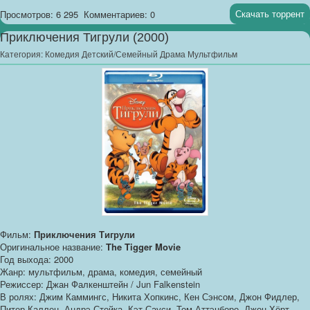
Скачать торрент
Просмотров: 6 295
Комментариев: 0
Приключения Тигрули (2000)
Категория:
Комедия Детский/Семейный Драма Мультфильм
Фильм:
Приключения Тигрули
Оригинальное название:
The Tigger Movie
Год выхода: 2000
Жанр: мультфильм, драма, комедия, семейный
Режиссер: Джан Фалкенштейн / Jun Falkenstein
В ролях: Джим Каммингс, Никита Хопкинс, Кен Сэнсом, Джон Фидлер,
Питер Каллен, Андрэ Стойка, Кэт Сауси, Том Аттэнборо, Джон Хёрт,