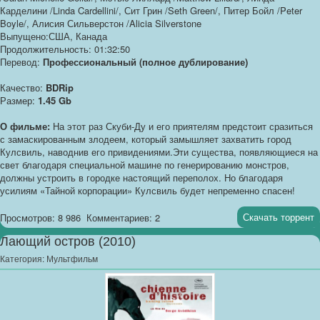
Карделини /Linda Cardellini/, Сит Грин /Seth Green/, Питер Бойл /Peter
Boyle/, Алисия Сильверстон /Alicia Silverstone
Выпущено:США, Канада
Продолжительность: 01:32:50
Перевод:
Профессиональный (полное дублирование)
Качество:
BDRip
Размер:
1.45 Gb
О фильме:
На этот раз Скуби-Ду и его приятелям предстоит сразиться
с замаскированным злодеем, который замышляет захватить город
Кулсвиль, наводнив его привидениями.Эти существа, появляющиеся на
свет благодаря специальной машине по генерированию монстров,
должны устроить в городке настоящий переполох. Но благодаря
усилиям «Тайной корпорации» Кулсвиль будет непременно спасен!
Скачать торрент
Просмотров: 8 986
Комментариев: 2
Лающий остров (2010)
Категория:
Мультфильм