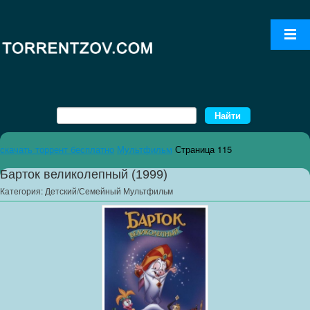
скачать торрент бесплатно
Мультфильм
Страница 115
Барток великолепный (1999)
Категория:
Детский/Семейный Мультфильм