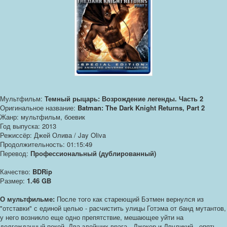
Мультфильм:
Темный рыцарь: Возрождение легенды. Часть 2
Оригинальное название:
Batman: The Dark Knight Returns, Part 2
Жанр: мультфильм, боевик
Год выпуска: 2013
Режиссёр: Джей Олива / Jay Oliva
Продолжительность: 01:15:49
Перевод:
Профессиональный (дублированный)
Качество:
BDRip
Размер:
1.46 GB
О мультфильме:
После того как стареющий Бэтмен вернулся из
"отставки" с единой целью - расчистить улицы Готэма от банд мутантов,
у него возникло еще одно препятствие, мешающее уйти на
долгожданный покой. Два злейших врага - Джокер и Двуликий - опять