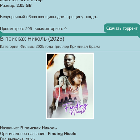
Размер:
2.05 GB
Безупречный образ женщины дает трещину, когда...
Скачать торрент
Просмотров: 295
Комментариев: 0
В поисках Николь (2025)
Категория:
Фильмы 2025 года Триллер Криминал Драма
Название:
В поисках Николь
Оригинальное название:
Finding Nicole
Год выпуска: 2025