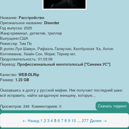
Название:
Расстройство
Оригинальное название:
Disorder
Год выпуска: 2025
Жанр:криминал, детектив, триллер
Выпущено:США
Режиссер: Тим По
В ролях:Луи Шамун, Рафаэль Галиулин, Ккотбунхонг Ха, Антон
Колчеманов, Хваён Сон, Морис Тёрнер мл.
Продолжительность: 01:03:09
Перевод:
Профессиональный многоголосый ["Синема УС"]
Качество:
WEB-DLRip
Размер:
1.23 GB
Оказавшись в долгу у русской мафии, Ник получает последний шанс
всё исправить: найти загадочную женщину, которую...
Скачать торрент
Просмотров: 249
Комментариев: 0
← Назад
1
2
3
4
5
6
7
8
9
10
...
277
Далее →