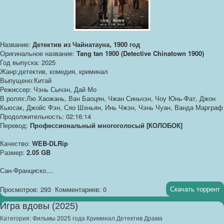
Название:
Детектив из Чайнатауна, 1900 год
Оригинальное название:
Tang tan 1900 (Detective Chinatown 1900)
Год выпуска: 2025
Жанр:детектив, комедия, криминал
Выпущено:Китай
Режиссер: Чэнь Сычэн, Дай Мо
В ролях:Лю Хаожань, Ван Баоцян, Чжан Синьчэн, Чоу Юнь-Фат, Джон
Кьюсак, Джойс Фэн, Сяо Шэньян, Инь Чжэн, Чэнь Чуан, Ванда Марграф
Продолжительность: 02:16:14
Перевод:
Профессиональный многоголосый [КОЛОБОК]
Качество:
WEB-DLRip
Размер:
2.05 GB
Сан-Франциско,...
Скачать торрент
Просмотров: 293
Комментариев: 0
Игра вдовы (2025)
Категория:
Фильмы 2025 года Криминал Детектив Драма