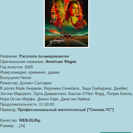
Название:
Расплата по-американски
Оригинальное название:
American Wages
Год выпуска: 2025
Жанр:комедия, криминал, драма
Выпущено:Чехия
Режиссер: Дэниел Салтарин
В ролях:Майк Акерман, Вероника Синибалк, Энди Грейнджер, Джеймс
Энтони Маршалл, Орла Диамантино, Каолан О’Нил Форд, Патрик Биела,
Нора Остин Мерфи, Дженн Кирк, Джастин Найенс
Продолжительность: 01:20:53
Перевод:
Профессиональный многоголосый ["Синема УС"]
Качество:
WEB-DLRip
Размер: ...[/b]