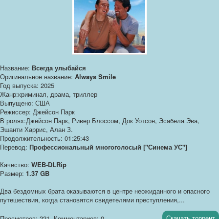
Название:
Всегда улыбайся
Оригинальное название:
Always Smile
Год выпуска: 2025
Жанр:криминал, драма, триллер
Выпущено: США
Режиссер: Джейсон Парк
В ролях:Джейсон Парк, Ривер Блоссом, Док Уотсон, Эсабела Эва,
Эшанти Харрис, Алан З.
Продолжительность: 01:25:43
Перевод:
Профессиональный многоголосый ["Синема УС"]
Качество:
WEB-DLRip
Размер:
1.37 GB
Два бездомных брата оказываются в центре неожиданного и опасного
путешествия, когда становятся свидетелями преступления,...
Скачать торрент
Просмотров: 221
Комментариев: 0