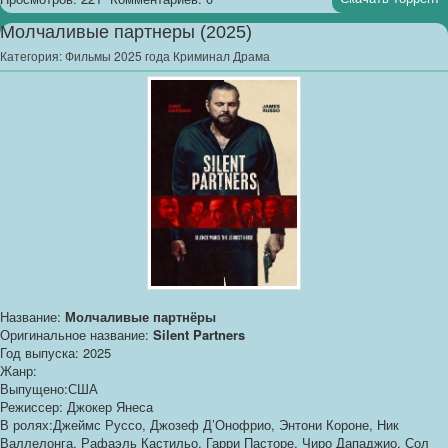
Молчаливые партнеры (2025)
Категория:
Фильмы 2025 года Криминал Драма
Название:
Молчаливые партнёры
Оригинальное название:
Silent Partners
Год выпуска: 2025
Жанр:
Выпущено:США
Режиссер: Джокер Янеса
В ролях:Джеймс Руссо, Джозеф Д’Онофрио, Энтони Короне, Ник
Валлелонга, Рафаэль Кастильо, Гарри Пасторе, Чиро Дападжио, Сол