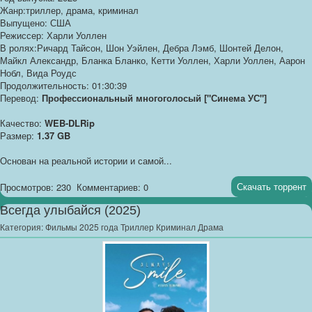
Жанр:триллер, драма, криминал
Выпущено: США
Режиссер: Харли Уоллен
В ролях:Ричард Тайсон, Шон Уэйлен, Дебра Лэмб, Шонтей Делон,
Майкл Александр, Бланка Бланко, Кетти Уоллен, Харли Уоллен, Аарон
Нобл, Вида Роудс
Продолжительность: 01:30:39
Перевод:
Профессиональный многоголосый ["Синема УС"]
Качество:
WEB-DLRip
Размер:
1.37 GB
Основан на реальной истории и самой...
Скачать торрент
Просмотров: 230
Комментариев: 0
Всегда улыбайся (2025)
Категория:
Фильмы 2025 года Триллер Криминал Драма