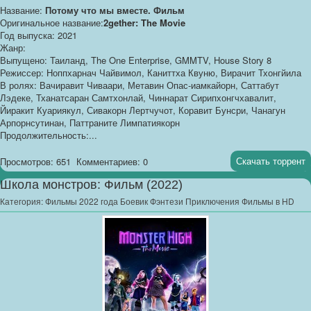
Название:
Потому что мы вместе. Фильм
Оригинальное название:
2gether: The Movie
Год выпуска: 2021
Жанр:
Выпущено: Таиланд, The One Enterprise, GMMTV, House Story 8
Режиссер: Ноппхарнач Чайвимол, Каниттха Квуню, Вирачит Тхонгйила
В ролях: Вачиравит Чиваари, Метавин Опас-иамкайорн, Саттабут
Лэдеке, Тханатсаран Самтхонлай, Чиннарат Сирипхонгчхавалит,
Йиракит Куариякул, Сивакорн Лертчучот, Коравит Бунсри, Чанагун
Арпорнсутинан, Паттраните Лимпатиякорн
Продолжительность:...
Скачать торрент
Просмотров: 651
Комментариев: 0
Школа монстров: Фильм (2022)
Категория:
Фильмы 2022 года Боевик Фэнтези Приключения Фильмы в HD