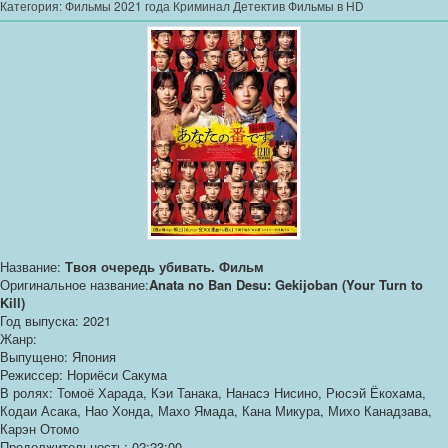
Категория:
Фильмы 2021 года Криминал Детектив Фильмы в HD
Название:
Твоя очередь убивать. Фильм
Оригинальное название:
Anata no Ban Desu: Gekijoban (Your Turn to
Kill)
Год выпуска: 2021
Жанр:
Выпущено: Япония
Режиссер: Нориёси Сакума
В ролях: Томоё Харада, Кэи Танака, Нанасэ Нисино, Рюсэй Ёкохама,
Кодаи Асака, Нао Хонда, Махо Ямада, Кана Микура, Михо Канадзава,
Карэн Отомо
Продолжительность: 02:23:00