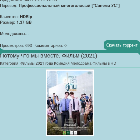
Перевод:
Профессиональный многоголосый ["Синема УС"]
Качество:
HDRip
Размер:
1.37 GB
Молодожены...
Скачать торрент
Просмотров: 693
Комментариев: 0
Потому что мы вместе. Фильм (2021)
Категория:
Фильмы 2021 года Комедия Мелодрама Фильмы в HD