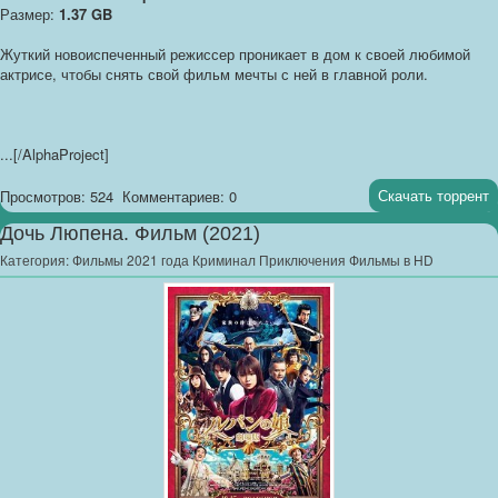
Размер:
1.37 GB
Жуткий новоиспеченный режиссер проникает в дом к своей любимой
актрисе, чтобы снять свой фильм мечты с ней в главной роли.
...[/AlphaProject]
Скачать торрент
Просмотров: 524
Комментариев: 0
Дочь Люпена. Фильм (2021)
Категория:
Фильмы 2021 года Криминал Приключения Фильмы в HD