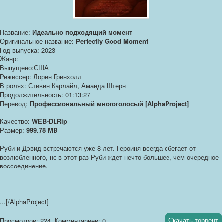
Название:
Идеально подходящий момент
Оригинальное название:
Perfectly Good Moment
Год выпуска: 2023
Жанр:
Выпущено:США
Режиссер: Лорен Гринхолл
В ролях: Стивен Карлайл, Аманда Штерн
Продолжительность: 01:13:27
Перевод:
Профессиональный многоголосый [AlphaProject]
Качество:
WEB-DLRip
Размер:
999.78 MB
Руби и Дэвид встречаются уже 8 лет. Героиня всегда сбегает от
возлюбленного, но в этот раз Руби ждет нечто большее, чем очередное
воссоединение.
...[/AlphaProject]
Скачать торрент
Просмотров: 224
Комментариев: 0