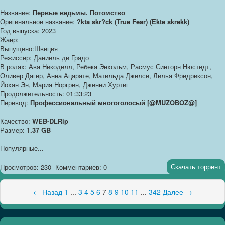
Название:
Первые ведьмы. Потомство
Оригинальное название:
?kta skr?ck (True Fear) (Ekte skrekk)
Год выпуска: 2023
Жанр:
Выпущено:Швеция
Режиссер: Даниель ди Градо
В ролях: Ава Никоделл, Ребека Энхольм, Расмус Синторн Нюстедт,
Оливер Дагер, Анна Ацарате, Матильда Джелсе, Лилья Фредриксон,
Йохан Эн, Мария Норгрен, Дженни Хуртиг
Продолжительность: 01:33:23
Перевод:
Профессиональный многоголосый [@MUZOBOZ@]
Качество:
WEB-DLRip
Размер:
1.37 GB
Популярные...
Скачать торрент
Просмотров: 230
Комментариев: 0
← Назад
1
...
3
4
5
6
7
8
9
10
11
...
342
Далее →