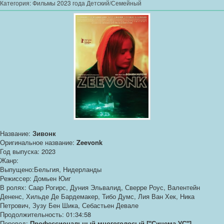
Категория:
Фильмы 2023 года Детский/Семейный
Название:
Зивонк
Оригинальное название:
Zeevonk
Год выпуска: 2023
Жанр:
Выпущено:Бельгия, Нидерланды
Режиссер: Домьен Юиг
В ролях: Саар Рогирс, Дуния Эльвалид, Сверре Роус, Валентейн
Дененс, Хильде Де Бардемакер, Тибо Думс, Лия Ван Хек, Ника
Петрович, Зузу Бен Шика, Себастьен Девале
Продолжительность: 01:34:58
Перевод:
Профессиональный многоголосый ["Синема УС"]