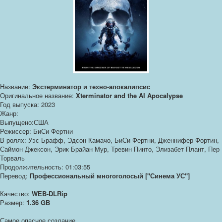
Название:
Экстерминатор и техно-апокалипсис
Оригинальное название:
Xterminator and the AI Apocalypse
Год выпуска: 2023
Жанр:
Выпущено:США
Режиссер: БиСи Фертни
В ролях: Уэс Брафф, Эдсон Камачо, БиСи Фертни, Дженнифер Фортин,
Саймон Джексон, Эрик Брайан Мур, Тревин Пинто, Элизабет Плант, Пер
Торваль
Продолжительность: 01:03:55
Перевод:
Профессиональный многоголосый ["Синема УС"]
Качество:
WEB-DLRip
Размер:
1.36 GB
Самое опасное создание...