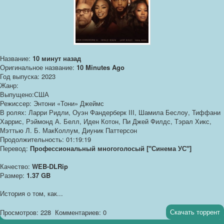
Название:
10 минут назад
Оригинальное название:
10 Minutes Ago
Год выпуска: 2023
Жанр:
Выпущено:США
Режиссер: Энтони «Тони» Джеймс
В ролях: Ларри Ридли, Оуэн Фандерберк III, Шамила Беслоу, Тиффани
Харрис, Рэймонд А. Белл, Иден Котон, Пи Джей Филдс, Тэрал Хикс,
Мэттью Л. Б. МакКоллум, Диуник Паттерсон
Продолжительность: 01:19:19
Перевод:
Профессиональный многоголосый ["Синема УС"]
Качество:
WEB-DLRip
Размер:
1.37 GB
История о том, как...
Скачать торрент
Просмотров: 228
Комментариев: 0