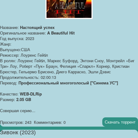
Название:
Настоящий успех
Оригинальное название:
A Beautiful Hit
Год выпуска: 2023
Жанр:
Выпущено:США
Режиссер: Лоуренс Гейбл
В ролях: Лоуренс Гейбл, Маркес Буфорд, Энтони Сноу, Монтрейл «Биг
Три» Лоу, Роберт «Пук» Браун, Фелиция «Спаркл» Корнер, Кристиан
Брюстер, Гильермо Брисено, Диего Карраско, Эшли Дэвис
Продолжительность: 02:00:13
Перевод:
Профессиональный многоголосый ["Синема УС"]
Качество:
WEB-DLRip
Размер:
2.05 GB
Совершая серию...
Скачать торрент
Просмотров: 243
Комментариев: 0
Зивонк (2023)