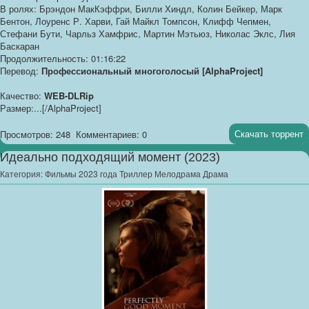
В ролях: Брэндон МакКэффри, Билли Хиндл, Колин Бейкер, Марк
Бентон, Лоуренс Р. Харви, Гай Майкл Томпсон, Клифф Чепмен,
Стефани Бути, Чарльз Хамфрис, Мартин Мэтьюз, Николас Эклс, Лия
Баскаран
Продолжительность: 01:16:22
Перевод:
Профессиональный многоголосый [AlphaProject]
Качество:
WEB-DLRip
Размер:...[/AlphaProject]
Скачать торрент
Просмотров: 248
Комментариев: 0
Идеально подходящий момент (2023)
Категория:
Фильмы 2023 года Триллер Мелодрама Драма