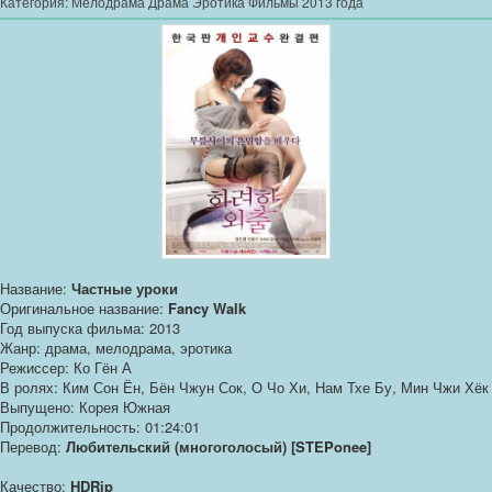
Категория:
Мелодрама Драма Эротика Фильмы 2013 года
Название:
Частные уроки
Оригинальное название:
Fancy Walk
Год выпуска фильма: 2013
Жанр: драма, мелодрама, эротика
Режиссер: Ко Гён А
В ролях: Ким Сон Ён, Бён Чжун Сок, О Чо Хи, Нам Тхе Бу, Мин Чжи Хёк
Выпущено: Корея Южная
Продолжительность: 01:24:01
Перевод:
Любительский (многоголосый) [STEPonee]
Качество:
HDRip