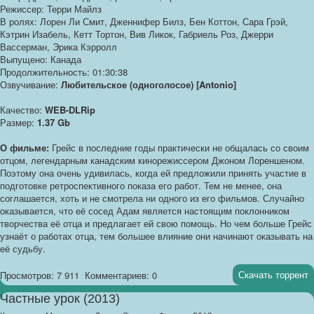
Режиссер: Терри Майлз
В ролях: Лорен Ли Смит, Дженнифер Билз, Бен Коттон, Сара Грэй,
Кэтрин Изабель, Кетт Тортон, Вив Ликок, Габриель Роз, Джерри
Вассерман, Эрика Кэрролл
Выпущено: Канада
Продолжительность: 01:30:38
Озвучивание:
Любительское (одноголосое) [Antonio]
Качество:
WEB-DLRip
Размер:
1.37 Gb
О фильме:
Грейс в последние годы практически не общалась со своим
отцом, легендарным канадским кинорежиссером Джоном Лореншеном.
Поэтому она очень удивилась, когда ей предложили принять участие в
подготовке ретроспективного показа его работ. Тем не менее, она
соглашается, хоть и не смотрела ни одного из его фильмов. Случайно
оказывается, что её сосед Адам является настоящим поклонником
творчества её отца и предлагает ей свою помощь. Но чем больше Грейс
узнаёт о работах отца, тем большее влияние они начинают оказывать на
её судьбу.
Скачать торрент
Просмотров: 7 911
Комментариев: 0
Частные урок (2013)