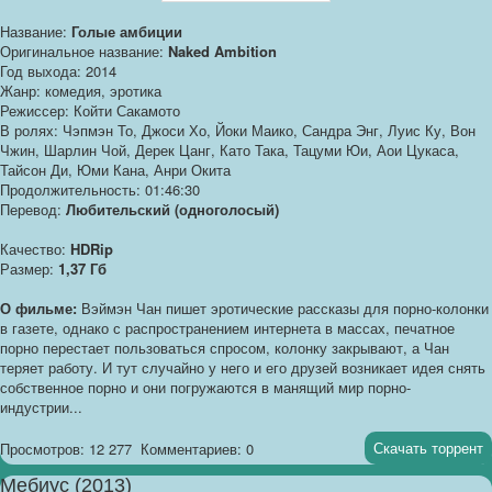
Название:
Голые амбиции
Оригинальное название:
Naked Ambition
Год выхода: 2014
Жанр: комедия, эротика
Режиссер: Койти Сакамото
В ролях: Чэпмэн То, Джоси Хо, Йоки Маико, Сандра Энг, Луис Ку, Вон
Чжин, Шарлин Чой, Дерек Цанг, Като Така, Тацуми Юи, Аои Цукаса,
Тайсон Ди, Юми Кана, Анри Окита
Продолжительность: 01:46:30
Перевод:
Любительский (одноголосый)
Качество:
HDRip
Размер:
1,37 Гб
О фильме:
Вэймэн Чан пишет эротические рассказы для порно-колонки
в газете, однако с распространением интернета в массах, печатное
порно перестает пользоваться спросом, колонку закрывают, а Чан
теряет работу. И тут случайно у него и его друзей возникает идея снять
собственное порно и они погружаются в манящий мир порно-
индустрии...
Скачать торрент
Просмотров: 12 277
Комментариев: 0
Мебиус (2013)