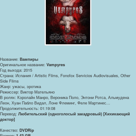
Название:
Вампиры
Оригинальное название:
Vampyres
Год выхода: 2015
Страна: Испания / Artistic Films, Fonofox Servicios Audiovisuales, Other
Side Films
Жанр: ужасы, эротика
Режиссер: Виктор Мательяно
В ролях: Кэролайн Манро, Вероника Поло, Энтони Ротса, Альмудена
Леон, Хуан Пабло Видал, Лоне Флеминг, Феле Мартинес…
Продолжительность: 01:19:08
Перевод:
Любительский (одноголосый закадровый) [Хихикающий
доктор]
Качество:
DVDRip
Размер:
1.43 GB