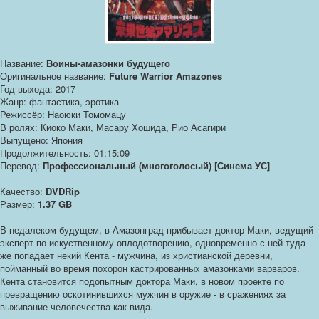
Название:
Воины-амазонки будущего
Оригинальное название:
Future Warrior Amazones
Год выхода: 2017
Жанр: фантастика, эротика
Режиссёр: Наоюки Томомацу
В ролях: Киоко Маки, Масару Хошида, Рио Асагири
Выпущено: Япония
Продолжительность: 01:15:09
Перевод:
Профессиональный (многоголосый) [Синема УС]
Качество:
DVDRip
Размер:
1.37 GB
В недалеком будущем, в Амазонград прибывает доктор Маки, ведущий
эксперт по искуственному оплодотворению, одновременно с ней туда
же попадает некий Кента - мужчина, из христианской деревни,
пойманный во время похорон кастрированных амазонками варваров.
Кента становится подопытным доктора Маки, в новом проекте по
превращению оскотинившихся мужчин в оружие - в сражениях за
выживание человечества как вида.