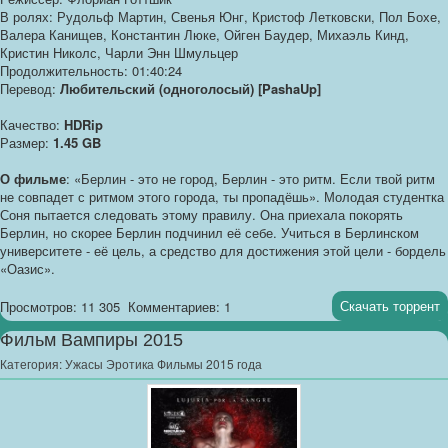
В ролях: Рудольф Мартин, Свенья Юнг, Кристоф Летковски, Пол Бохе,
Валера Канищев, Константин Люке, Ойген Баудер, Михаэль Кинд,
Кристин Николс, Чарли Энн Шмульцер
Продолжительность: 01:40:24
Перевод:
Любительский (одноголосый) [PashaUp]
Качество:
HDRip
Размер:
1.45 GB
О фильме
: «Берлин - это не город, Берлин - это ритм. Если твой ритм
не совпадет с ритмом этого города, ты пропадёшь». Молодая студентка
Соня пытается следовать этому правилу. Она приехала покорять
Берлин, но скорее Берлин подчинил её себе. Учиться в Берлинском
университете - её цель, а средство для достижения этой цели - бордель
«Оазис».
Скачать торрент
Просмотров: 11 305
Комментариев: 1
Фильм Вампиры 2015
Категория:
Ужасы Эротика Фильмы 2015 года