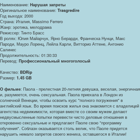
Наименование:
Нарушая запреты
Оригинальное наименование:
Trasgredire
Год выхода: 2000
Страна: Италия, Massimo Ferrero
Жанр: эротика, мелодрама
Режиссер: Тинто Брасс
В ролях: Юлия Майарчук, Ярно Берарди, Франческа Нунци, Макс
Пароди, Мауро Лоренц, Лейла Карли, Витторио Аттене, Антонио
Салинес
Продолжительность: 01:30:33
Перевод:
Профессиональный многоголосый
Качество:
BDRip
Размер:
1.45 GB
О фильме
: Паола - прелестная 20-летняя девушка, веселая, энергичная
и, разумеется, очень сексуальная. Паола приехала в Лондон из
солнечной Венеции, чтобы освоить курс "полного погружения" в
английский язык. Во время поисков жилья она знакомится с владелицей
агентства недвижимости, которая вместе со своим мужем делают
недвусмысленные попытки перевести чисто деловые отношения в
откровенно сексуальные и предлагают Паоле свою "программу
обучения". Соблазн оказывается столь велик, что Паоле придется
нарушить немало запретов своего жениха, оставшегося в Италии!