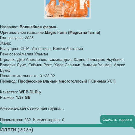
Название:
Волшебная ферма
Оригинальное название:
Magic Farm (Magiczna farma)
Год выпуска: 2025
Жанр:
Выпущено:США, Аргентина, Великобритания
Режиссер:Амалия Ульман
В ролях: Джо Аполлонио, Камила дель Кампо, Гильермо Якубович,
Валерия Луис, Саймон Рекс, Хлоя Севиньи, Амалия Ульман, Алекс
Вулф
Продолжительность: 01:33:02
Перевод:
Профессиональный многоголосый ["Синема УС"]
Качество:
WEB-DLRip
Размер:
1.37 GB
Американская съёмочная группа...
Скачать торрент
Просмотров: 282
Комментариев: 0
Иллти (2025)