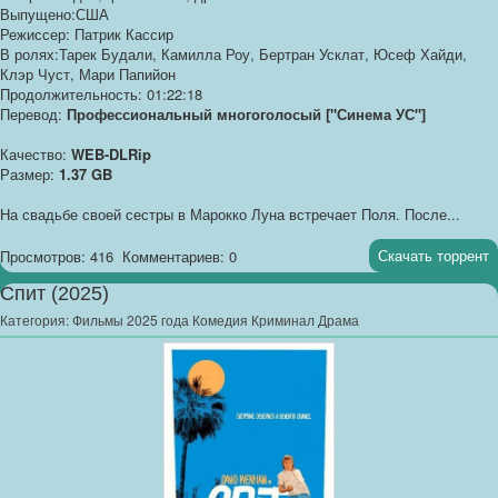
Выпущено:США
Режиссер: Патрик Кассир
В ролях:Тарек Будали, Камилла Роу, Бертран Усклат, Юсеф Хайди,
Клэр Чуст, Мари Папийон
Продолжительность: 01:22:18
Перевод:
Профессиональный многоголосый ["Синема УС"]
Качество:
WEB-DLRip
Размер:
1.37 GB
На свадьбе своей сестры в Марокко Луна встречает Поля. После...
Скачать торрент
Просмотров: 416
Комментариев: 0
Спит (2025)
Категория:
Фильмы 2025 года Комедия Криминал Драма