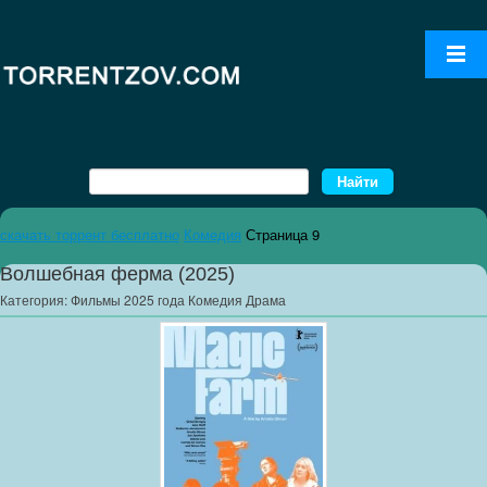
скачать торрент бесплатно
Комедия
Страница 9
Волшебная ферма (2025)
Категория:
Фильмы 2025 года Комедия Драма