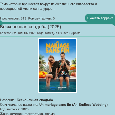
Тема истории вращается вокруг искусственного интеллекта и
повседневной жизни сингапурцев...
Скачать торрент
Просмотров: 313
Комментариев: 0
Бесконечная свадьба (2025)
Категория:
Фильмы 2025 года Комедия Фэнтези Драма
Название:
Бесконечная свадьба
Оригинальное название:
Un mariage sans fin (An Endless Wedding)
Год выпуска: 2025
Жанр:комедия, фантастика, драма