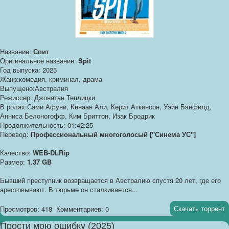
Название:
Спит
Оригинальное название:
Spit
Год выпуска: 2025
Жанр:комедия, криминал, драма
Выпущено:Австралия
Режиссер: Джонатан Теплицки
В ролях:Сами Афуни, Кенаан Али, Керит Аткинсон, Уэйн Бэнфилд,
Анниса Белоногофф, Ким Бриттон, Изак Бродрик
Продолжительность: 01:42:25
Перевод:
Профессиональный многоголосый ["Синема УС"]
Качество:
WEB-DLRip
Размер:
1.37 GB
Бывший преступник возвращается в Австралию спустя 20 лет, где его
арестовывают. В тюрьме он сталкивается...
Скачать торрент
Просмотров: 418
Комментариев: 0
Прости мою ошибку (2025)