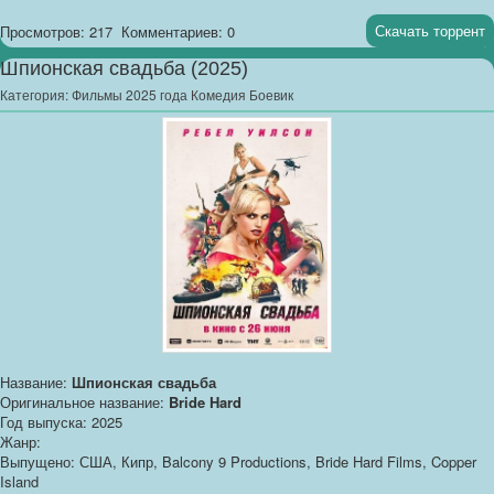
Скачать торрент
Просмотров: 217
Комментариев: 0
Шпионская свадьба (2025)
Категория:
Фильмы 2025 года Комедия Боевик
Название:
Шпионская свадьба
Оригинальное название:
Bride Hard
Год выпуска: 2025
Жанр:
Выпущено: США, Кипр, Balcony 9 Productions, Bride Hard Films, Copper
Island