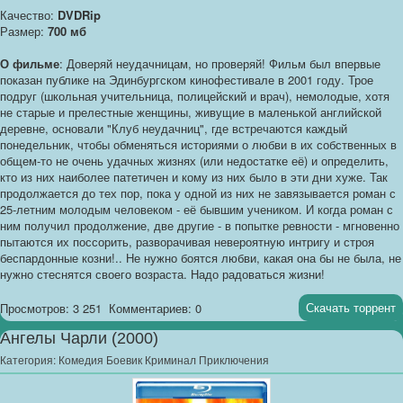
Качество:
DVDRip
Размер:
700 мб
О фильме
: Доверяй неудачницам, но проверяй! Фильм был впервые
показан публике на Эдинбургском кинофестивале в 2001 году. Трое
подруг (школьная учительница, полицейский и врач), немолодые, хотя
не старые и прелестные женщины, живущие в маленькой английской
деревне, основали "Клуб неудачниц", где встречаются каждый
понедельник, чтобы обменяться историями о любви в их собственных в
общем-то не очень удачных жизнях (или недостатке её) и определить,
кто из них наиболее патетичен и кому из них было в эти дни хуже. Так
продолжается до тех пор, пока у одной из них не завязывается роман с
25-летним молодым человеком - её бывшим учеником. И когда роман с
ним получил продолжение, две другие - в попытке ревности - мгновенно
пытаются их поссорить, разворачивая невероятную интригу и строя
беспардонные козни!.. Не нужно боятся любви, какая она бы не была, не
нужно стеснятся своего возраста. Надо радоваться жизни!
Скачать торрент
Просмотров: 3 251
Комментариев: 0
Ангелы Чарли (2000)
Категория:
Комедия Боевик Криминал Приключения