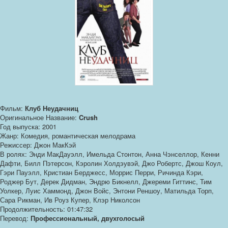
Фильм:
Клуб Неудачниц
Оригинальное Название:
Crush
Год выпуска: 2001
Жанр: Комедия, романтическая мелодрама
Режиссер: Джон МакКэй
В ролях: Энди МакДауэлл, Имельда Стонтон, Анна Чэнселлор, Кенни
Дафти, Билл Пэтерсон, Кэролин Холдэувэй, Джо Робертс, Джош Коул,
Гэри Пауэлл, Кристиан Берджесс, Моррис Перри, Ричинда Кэри,
Роджер Бут, Дерек Дидман, Эндрю Бикнелл, Джереми Гиттинс, Тим
Уолкер, Луис Хаммонд, Джон Войс, Энтони Реншоу, Матильда Торп,
Сара Рикман, Ив Роуз Купер, Клэр Николсон
Продолжительность: 01:47:32
Перевод:
Профессиональный, двухголосый