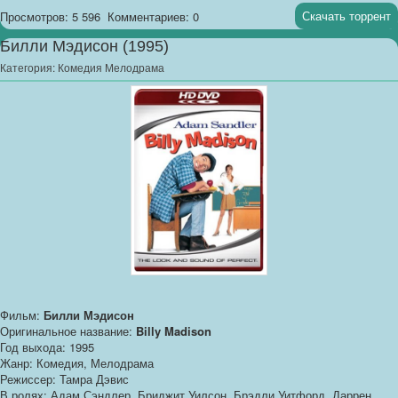
Скачать торрент
Просмотров: 5 596
Комментариев: 0
Билли Мэдисон (1995)
Категория:
Комедия Мелодрама
Фильм:
Билли Мэдисон
Оригинальное название:
Billy Madison
Год выхода: 1995
Жанр: Комедия, Мелодрама
Режиссер: Тамра Дэвис
В ролях: Адам Сэндлер, Бриджит Уилсон, Брэдли Уитфорд, Даррен