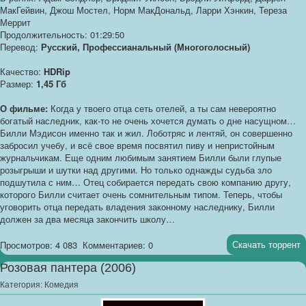
МакГейвин, Джош Мостел, Норм МакДональд, Ларри Хэнкин, Тереза
Меррит
Продолжительность: 01:29:50
Перевод:
Русский, Профессианальный (Многоголосный)
Качество:
HDRip
Размер:
1,45 Гб
О фильме:
Когда у твоего отца сеть отелей, а ты сам невероятно
богатый наследник, как-то не очень хочется думать о дне насущном…
Билли Мэдисон именно так и жил. Лоботряс и лентяй, он совершенно
забросил учебу, и всё свое время посвятил пиву и непристойным
журнальчикам. Еще одним любимым занятием Билли были глупые
розыгрыши и шутки над другими. Но только однажды судьба зло
подшутила с ним… Отец собирается передать свою компанию другу,
которого Билли считает очень сомнительным типом. Теперь, чтобы
уговорить отца передать владения законному наследнику, Билли
должен за два месяца закончить школу…
Скачать торрент
Просмотров: 4 083
Комментариев: 0
Розовая пантера (2006)
Категория:
Комедия