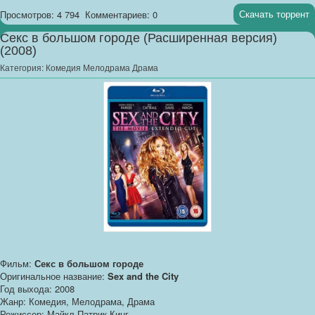
Скачать торрент
Просмотров: 4 794
Комментариев: 0
Секс в большом городе (Расширенная версия)
(2008)
Категория:
Комедия Мелодрама Драма
Фильм:
Секс в большом городе
Оригинальное название:
Sex and the City
Год выхода: 2008
Жанр: Комедия, Мелодрама, Драма
Режиссер: Майкл Патрик Кинг