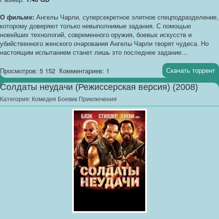
О фильме:
Ангелы Чарли, суперсекретное элитное спецподразделение,
которому доверяют только невыполнимые задания. С помощью
новейших технологий, современного оружия, боевых искусств и
убийственного женского очарования Ангелы Чарли творят чудеса. Но
настоящим испытанием станет лишь это последнее задание…
Скачать торрент
Просмотров: 5 152
Комментариев: 1
Солдаты неудачи (Режиссерская версия) (2008)
Категория:
Комедия Боевик Приключения