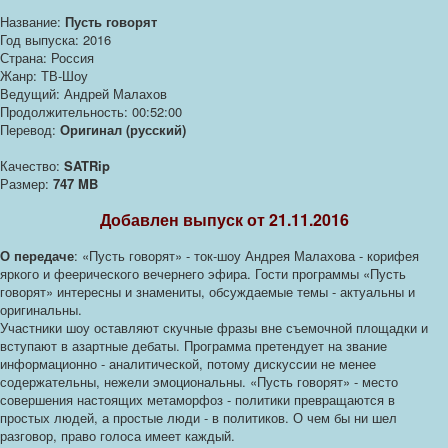
Название:
Пусть говорят
Год выпуска: 2016
Страна: Россия
Жанр: ТВ-Шоу
Ведущий: Андрей Малахов
Продолжительность: 00:52:00
Перевод:
Оригинал (русский)
Качество:
SATRip
Размер:
747 MB
Добавлен выпуск от 21.11.2016
О передаче
: «Пусть говорят» - ток-шоу Андрея Малахова - корифея
яркого и феерического вечернего эфира. Гости программы «Пусть
говорят» интересны и знамениты, обсуждаемые темы - актуальны и
оригинальны.
Участники шоу оставляют скучные фразы вне съемочной площадки и
вступают в азартные дебаты. Программа претендует на звание
информационно - аналитической, потому дискуссии не менее
содержательны, нежели эмоциональны. «Пусть говорят» - место
совершения настоящих метаморфоз - политики превращаются в
простых людей, а простые люди - в политиков. О чем бы ни шел
разговор, право голоса имеет каждый.