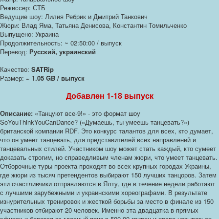
Режиссер: СТБ
Ведущие шоу: Лилия Ребрик и Дмитрий Танкович
Жюри: Влад Яма, Татьяна Денисова, Константин Томильченко
Выпущено: Украина
Продолжительность: ~ 02:50:00 / выпуск
Перевод:
Русский, украинский
Качество:
SATRip
Размер:
~ 1.05 GB / выпуск
Добавлен 1-18 выпуск
Описание:
«Танцуют все-9!» - это формат шоу
SoYouThinkYouCanDance? («Думаешь, ты умеешь танцевать?»)
британской компании RDF. Это конкурс талантов для всех, кто думает,
что он умеет танцевать, для представителей всех направлений и
танцевальных стилей. Участником шоу может стать каждый, кто сумеет
доказать строгим, но справедливым членам жюри, что умеет танцевать.
Отборочные туры проекта проходят во всех крупных городах Украины,
где жюри из тысяч претендентов выбирают 150 лучших танцоров. Затем
эти счастливчики отправляются в Ялту, где в течение недели работают
с лучшими зарубежными и украинскими хореографами. В результате
изнурительных тренировок и жесткой борьбы за место в финале из 150
участников отбирают 20 человек. Именно эта двадцатка в прямых
эфирах и борется за главный приз в 500 00 гривен и право называться