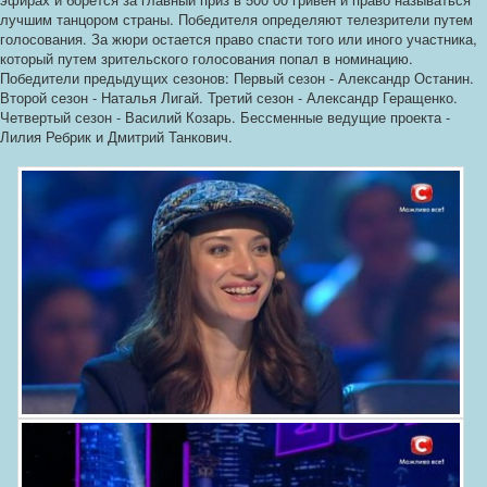
лучшим танцором страны. Победителя определяют телезрители путем
голосования. За жюри остается право спасти того или иного участника,
который путем зрительского голосования попал в номинацию.
Победители предыдущих сезонов: Первый сезон - Александр Останин.
Второй сезон - Наталья Лигай. Третий сезон - Александр Геращенко.
Четвертый сезон - Василий Козарь. Бессменные ведущие проекта -
Лилия Ребрик и Дмитрий Танкович.