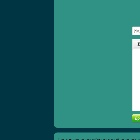
До
Претензии правообладателей принимаю