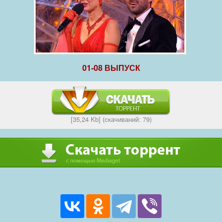
01-08 ВЫПУСК
[35,24 Kb] (cкачиваний: 79)