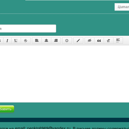
Цита
бавить
тся на email: penkin6969@yandex.ru. В письме должны содержать