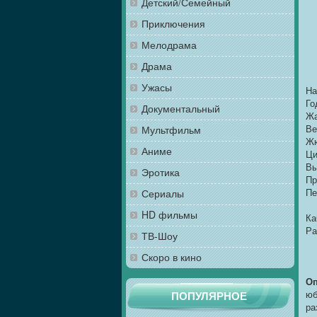
Детский/Семейный
Приключения
Мелодрама
Драма
Ужасы
На
Го
Документальный
Жа
Ве
Мультфильм
Жю
Аниме
Ци
Вы
Эротика
Пр
Пе
Сериалы
HD фильмы
Ка
Ра
ТВ-Шоу
Скоро в кино
Оп
юб
ПОПУЛЯРНОЕ
ра