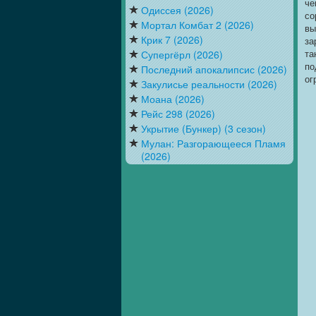
че
Одиссея (2026)
со
Мортал Комбат 2 (2026)
вы
Крик 7 (2026)
за
та
Супергёрл (2026)
по
Последний апокалипсис (2026)
ог
Закулисье реальности (2026)
Моана (2026)
Рейс 298 (2026)
Укрытие (Бункер) (3 сезон)
Мулан: Разгорающееся Пламя
(2026)