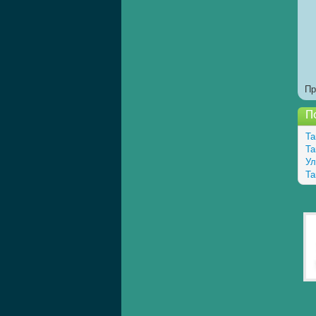
Пр
П
Та
Та
Ул
Та