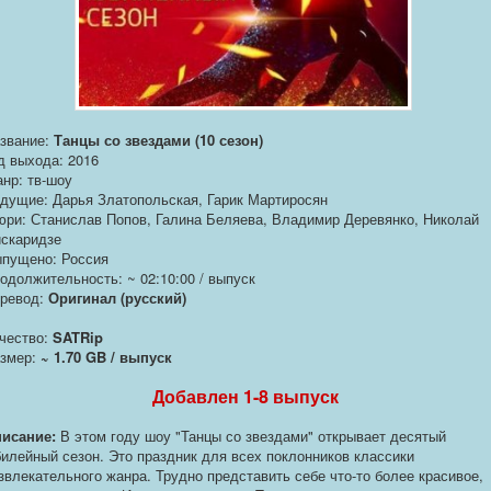
звание:
Танцы со звездами (10 сезон)
д выхода: 2016
нр: тв-шоу
дущие: Дарья Златопольская, Гарик Мартиросян
ри: Станислав Попов, Галина Беляева, Владимир Деревянко, Николай
скаридзе
пущено: Россия
одолжительность: ~ 02:10:00 / выпуск
ревод:
Оригинал (русский)
чество:
SATRip
змер:
~ 1.70 GB / выпуск
Добавлен 1-8 выпуск
исание:
В этом году шоу "Танцы со звездами" открывает десятый
илейный сезон. Это праздник для всех поклонников классики
звлекательного жанра. Трудно представить себе что-то более красивое,