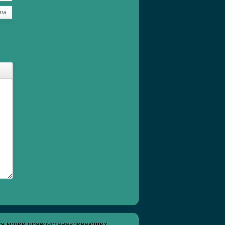
та
ся копии правоустанавливающих