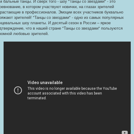
м бальные танцы. И сверх того - шоу "Танцы со звездами" - это
ревнование, в котором участвуют новички, на глазах зрителей
растающие в профессионалов. Эмоции всех участников буквально
ряжают зрителей! "Танцы со звездами" - одно из самых популярных
нцевальных шоу планеты. И десятый сезон в России – яркое
дтверждение, что в нашей стране "Танцы со звездами" пользуются
ромной любовью зрителей.