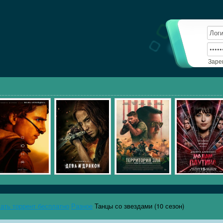
Заре
чать торрент бесплатно
Разное
Танцы со звездами (10 сезон)