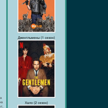
Джентльмены (1 сезон)
ра
на
Хало (2 сезон)
кт,