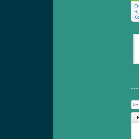
Си
Я,
Хо