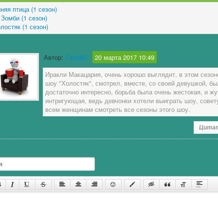
няя птица (1 сезон)
 Зомби (1 сезон)
лостяк (1 сезон)
Автор:
Fanta97
20 марта 2017 10:49
Иракли Макацария, очень хорошо выглядит, в этом сезон
шоу "Холостяк", смотрел, вместе, со своей девушкой, бы
достаточно интересно, борьба была очень жестокая, и жу
интригующая, ведь девчонки хотели выиграть шоу, сове
всем женщинам смотреть все сезоны этого шоу.
Цита