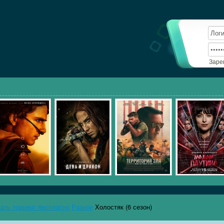
Заре
чать торрент бесплатно
Разное
Холостяк (6 сезон)