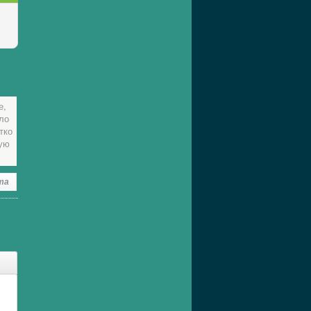
е,
ло
тко
тую
та