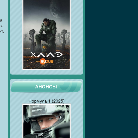
ра
на
кт,
АНОНСЫ
Формула 1 (2025)