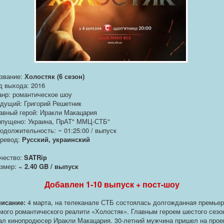
звание:
Холостяк (6 сезон)
д выхода: 2016
нр: романтическое шоу
дущий: Григорий Решетник
авный герой: Иракли Макацария
пущено: Украина, ПрАТ" ММЦ-СТБ"
одолжительность: ~ 01:25:00 / выпуск
ревод:
Русский, украинский
чество:
SATRip
змер:
~ 2.40 GB / выпуск
Добавлен 1-10 выпуск + пост-шоу
исание:
4 марта, на телеканале СТБ состоялась долгожданная премье
мого романтического реалити «Холостяк». Главным героем шестого сезо
ал кинопродюсер Иракли Макацария. 30-летний мужчина пришел на прое