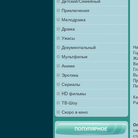
Детский/Семейный
Приключения
Мелодрама
Драма
Ужасы
На
Документальный
Го
Мультфильм
Жа
Ве
Аниме
Гл
Вы
Эротика
Пр
Сериалы
Пе
HD фильмы
Ка
Ра
ТВ-Шоу
Скоро в кино
Оп
ПОПУЛЯРНОЕ
са
ст