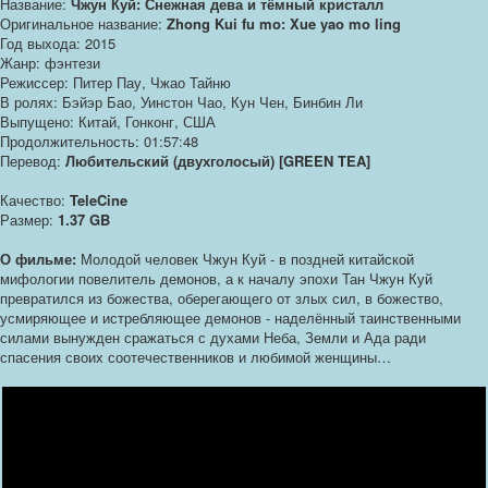
Название:
Чжун Куй: Снежная дева и тёмный кристалл
Оригинальное название:
Zhong Kui fu mo: Xue yao mo ling
Год выхода: 2015
Жанр: фэнтези
Режиссер: Питер Пау, Чжао Тайню
В ролях: Бэйэр Бао, Уинстон Чао, Кун Чен, Бинбин Ли
Выпущено: Китай, Гонконг, США
Продолжительность: 01:57:48
Перевод:
Любительский (двухголосый) [GREEN TEA]
Качество:
TeleCine
Размер:
1.37 GB
О фильме:
Молодой человек Чжун Куй - в поздней китайской
мифологии повелитель демонов, а к началу эпохи Тан Чжун Куй
превратился из божества, оберегающего от злых сил, в божество,
усмиряющее и истребляющее демонов - наделённый таинственными
силами вынужден сражаться с духами Неба, Земли и Ада ради
спасения своих соотечественников и любимой женщины…