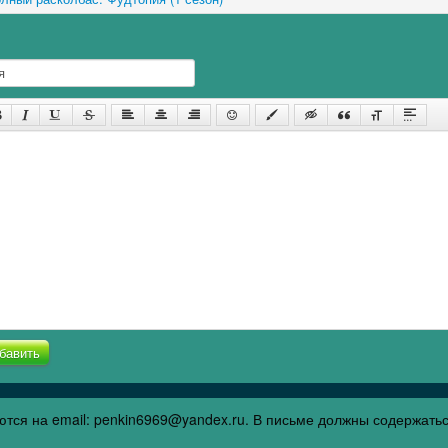
бавить
тся на email: penkin6969@yandex.ru. В письме должны содержать