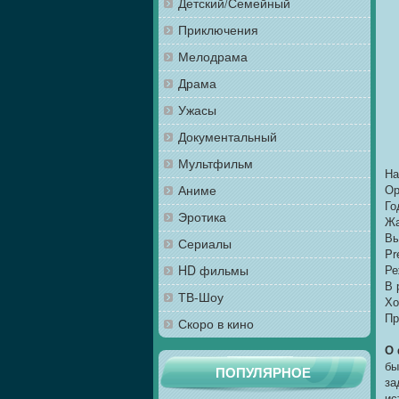
Детский/Семейный
Приключения
Мелодрама
Драма
Ужасы
Документальный
Мультфильм
На
Аниме
Ор
Го
Эротика
Жа
Вы
Сериалы
Pr
HD фильмы
Ре
В 
ТВ-Шоу
Хо
Пр
Скоро в кино
О
бы
ПОПУЛЯРНОЕ
за
ис