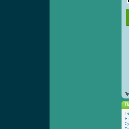
Пр
П
Не
Я 
Су
По