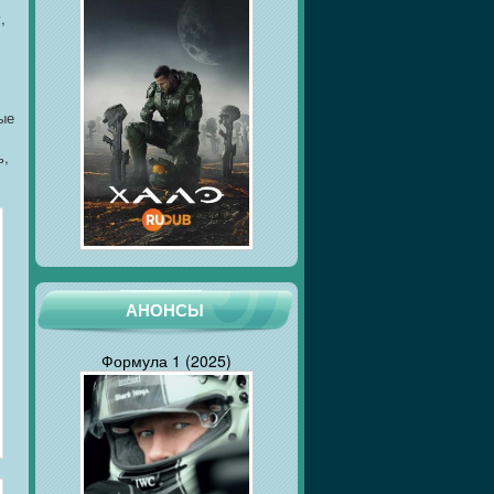
,
ые
ь,
АНОНСЫ
Формула 1 (2025)