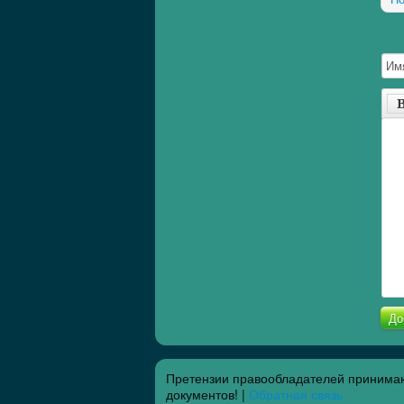
До
Претензии правообладателей принимаю
документов! |
Обратная связь