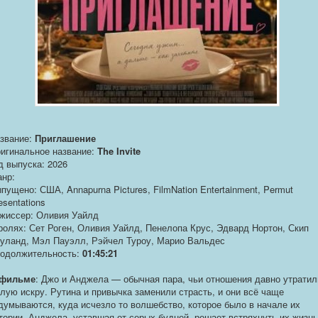
звание:
Приглашение
игинальное название:
The Invite
д выпуска: 2026
нр:
пущено: США, Annapurna Pictures, FilmNation Entertainment, Permut
esentations
жиссер: Оливия Уайлд
ролях: Сет Роген, Оливия Уайлд, Пенелопа Крус, Эдвард Нортон, Скип
уланд, Мэл Пауэлл, Рэйчел Туроу, Марио Вальдес
одолжительность:
01:45:21
 фильме
: Джо и Анджела — обычная пара, чьи отношения давно утратил
лую искру. Рутина и привычка заменили страсть, и они всё чаще
думываются, куда исчезло то волшебство, которое было в начале их
тории. Анджела, уставшая от серых будней, решает встряхнуть их жизнь