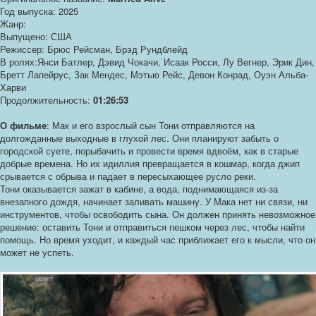
Год выпуска: 2025
Жанр:
Выпущено: США
Режиссер: Брюс Рейсман, Брэд Рундблейд
В ролях:Янси Батлер, Дэвид Чокачи, Исаак Росси, Лу Вегнер, Эрик Дин,
Бретт Лапейрус, Зак Мендес, Мэтью Рейс, Девон Конрад, Оуэн Альба-
Харви
Продолжительность:
01:26:53
О фильме
: Мак и его взрослый сын Тони отправляются на
долгожданные выходные в глухой лес. Они планируют забыть о
городской суете, порыбачить и провести время вдвоём, как в старые
добрые времена. Но их идиллия превращается в кошмар, когда джип
срывается с обрыва и падает в пересыхающее русло реки.
Тони оказывается зажат в кабине, а вода, поднимающаяся из-за
внезапного дождя, начинает заливать машину. У Мака нет ни связи, ни
инструментов, чтобы освободить сына. Он должен принять невозможное
решение: оставить Тони и отправиться пешком через лес, чтобы найти
помощь. Но время уходит, и каждый час приближает его к мысли, что он
может не успеть.