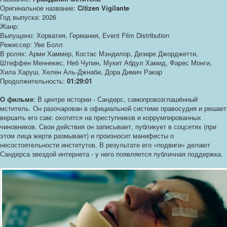
Оригинальное название:
Citizen Vigilante
Год выпуска: 2026
Жанр:
Выпущено: Хорватия, Германия, Event Film Distribution
Режиссер: Уве Болл
В ролях: Арми Хаммер, Костас Мэндилор, Дезире Джорджетти,
Штеффен Меннекес, Неб Чупин, Мукит Абдул Хамид, Фарес Монги,
Хила Харуш, Хелен Аль-Джнаби, Дора Димич Ракар
Продолжительность:
01:29:01
О фильме
: В центре истории - Сандерс, самопровозглашённый
мститель. Он разочарован в официальной системе правосудия и решает
вершить его сам: охотится на преступников и коррумпированных
чиновников. Свои действия он записывает, публикует в соцсетях (при
этом лица жертв размывает) и произносит манифесты о
несостоятельности институтов. В результате его «подвиги» делают
Сандерса звездой интернета - у него появляется публичная поддержка.