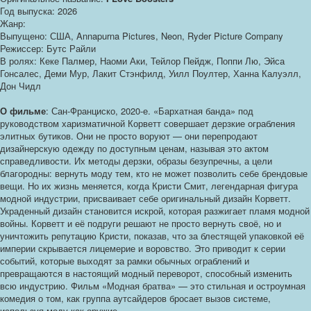
Год выпуска: 2026
Жанр:
Выпущено: США, Annapurna Pictures, Neon, Ryder Picture Company
Режиссер: Бутс Райли
В ролях: Кеке Палмер, Наоми Аки, Тейлор Пейдж, Поппи Лю, Эйса
Гонсалес, Деми Мур, Лакит Стэнфилд, Уилл Поултер, Ханна Калуэлл,
Дон Чидл
О фильме
: Сан-Франциско, 2020-е. «Бархатная банда» под
руководством харизматичной Корветт совершает дерзкие ограбления
элитных бутиков. Они не просто воруют — они перепродают
дизайнерскую одежду по доступным ценам, называя это актом
справедливости. Их методы дерзки, образы безупречны, а цели
благородны: вернуть моду тем, кто не может позволить себе брендовые
вещи. Но их жизнь меняется, когда Кристи Смит, легендарная фигура
модной индустрии, присваивает себе оригинальный дизайн Корветт.
Украденный дизайн становится искрой, которая разжигает пламя модной
войны. Корветт и её подруги решают не просто вернуть своё, но и
уничтожить репутацию Кристи, показав, что за блестящей упаковкой её
империи скрывается лицемерие и воровство. Это приводит к серии
событий, которые выходят за рамки обычных ограблений и
превращаются в настоящий модный переворот, способный изменить
всю индустрию. Фильм «Модная братва» — это стильная и остроумная
комедия о том, как группа аутсайдеров бросает вызов системе,
используя моду как оружие.