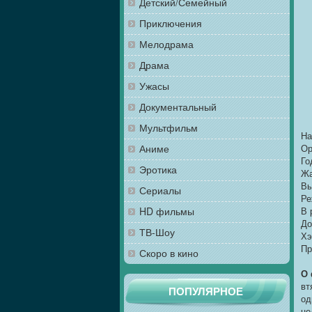
Детский/Семейный
Приключения
Мелодрама
Драма
Ужасы
Документальный
Мультфильм
На
Аниме
Ор
Го
Эротика
Жа
Вы
Сериалы
Ре
HD фильмы
В 
До
ТВ-Шоу
Хэ
Пр
Скоро в кино
О
вт
ПОПУЛЯРНОЕ
од
це