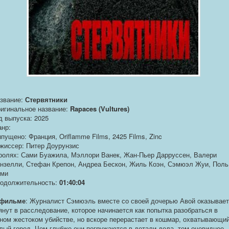
звание:
Стервятники
игинальное название:
Rapaces (Vultures)
д выпуска: 2025
нр:
пущено: Франция, Oriflamme Films, 2425 Films, Zinc
жиссер: Питер Доурунзис
ролях: Сами Буажила, Мэллори Ванек, Жан-Пьер Дарруссен, Валери
нзелли, Стефан Крепон, Андреа Бескон, Жиль Коэн, Сэмюэл Жуи, Поль
ми
одолжительность:
01:40:04
 фильме
: Журналист Сэмюэль вместе со своей дочерью Авой оказывае
янут в расследование, которое начинается как попытка разобраться в
ном жестоком убийстве, но вскоре перерастает в кошмар, охватывающи
лый город. Чем глубже они погружаются в детали дела, тем очевиднее