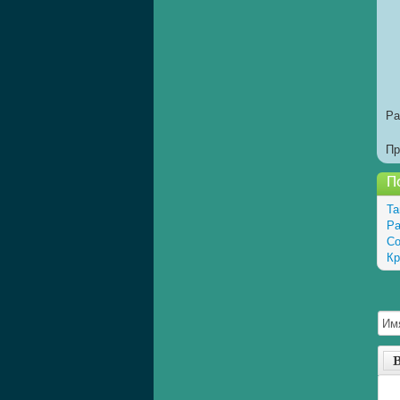
Ра
Пр
П
Та
Ра
Со
Кр