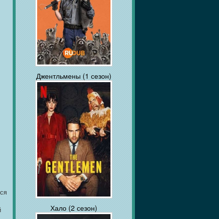
Джентльмены (1 сезон)
тся
Хало (2 сезон)
й