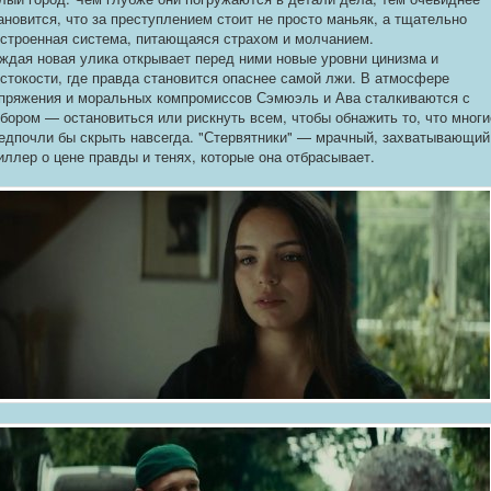
ановится, что за преступлением стоит не просто маньяк, а тщательно
строенная система, питающаяся страхом и молчанием.
ждая новая улика открывает перед ними новые уровни цинизма и
стокости, где правда становится опаснее самой лжи. В атмосфере
пряжения и моральных компромиссов Сэмюэль и Ава сталкиваются с
бором — остановиться или рискнуть всем, чтобы обнажить то, что многи
едпочли бы скрыть навсегда. "Стервятники" — мрачный, захватывающий
иллер о цене правды и тенях, которые она отбрасывает.