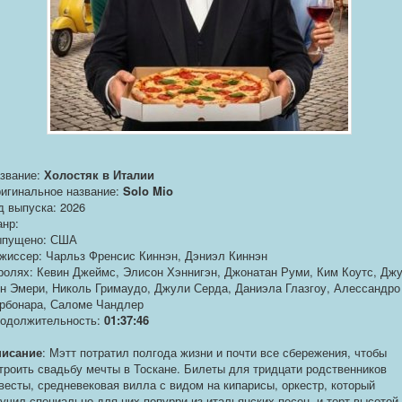
звание:
Холостяк в Италии
игинальное название:
Solo Mio
д выпуска: 2026
нр:
пущено: США
жиссер: Чарльз Френсис Киннэн, Дэниэл Киннэн
ролях: Кевин Джеймс, Элисон Хэннигэн, Джонатан Руми, Ким Коутс, Дж
н Эмери, Николь Гримаудо, Джули Серда, Даниэла Глазгоу, Алессандро
рбонара, Саломе Чандлер
одолжительность:
01:37:46
исание
: Мэтт потратил полгода жизни и почти все сбережения, чтобы
троить свадьбу мечты в Тоскане. Билеты для тридцати родственников
весты, средневековая вилла с видом на кипарисы, оркестр, который
учил специально для них попурри из итальянских песен, и торт высотой