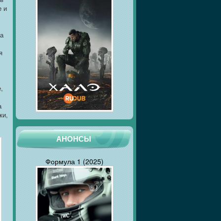
е и
 а
я
,
а
ки,
АНОНСЫ
Формула 1 (2025)