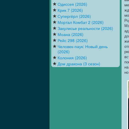
Одиссея (2026)
ме
Крик 7 (2026)
жд
мо
Супергёрл (2026)
Ро
Мортал Комбат 2 (2026)
Мэ
Закулисье реальности (2026)
ад
Моана (2026)
до
Рейс 298 (2026)
жи
Человек-паук: Новый день
от
(2026)
рю
вс
Колония (2026)
по
Дом дракона (3 сезон)
на
но