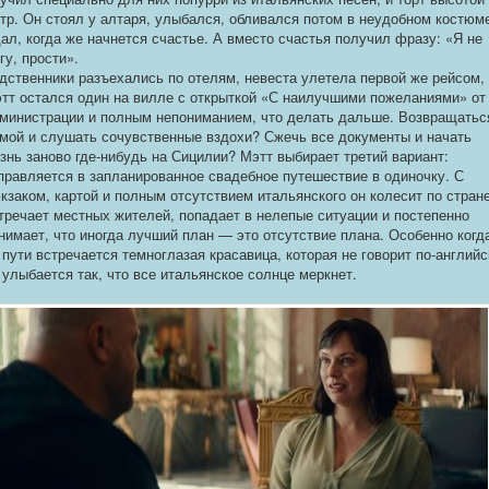
тр. Он стоял у алтаря, улыбался, обливался потом в неудобном костюм
ал, когда же начнется счастье. А вместо счастья получил фразу: «Я не
гу, прости».
дственники разъехались по отелям, невеста улетела первой же рейсом,
тт остался один на вилле с открыткой «С наилучшими пожеланиями» от
министрации и полным непониманием, что делать дальше. Возвращатьс
мой и слушать сочувственные вздохи? Сжечь все документы и начать
знь заново где-нибудь на Сицилии? Мэтт выбирает третий вариант:
правляется в запланированное свадебное путешествие в одиночку. С
кзаком, картой и полным отсутствием итальянского он колесит по стране
тречает местных жителей, попадает в нелепые ситуации и постепенно
нимает, что иногда лучший план — это отсутствие плана. Особенно когд
 пути встречается темноглазая красавица, которая не говорит по-английс
 улыбается так, что все итальянское солнце меркнет.