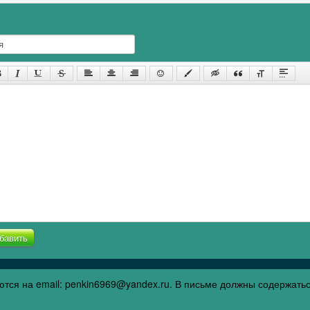
бавить
тся на email: penkin6969@yandex.ru. В письме должны содержать