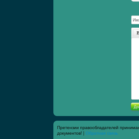
До
Претензии правообладателей принимаю
документов! |
Обратная связь