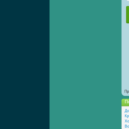
Пр
П
До
Кр
Хо
Во