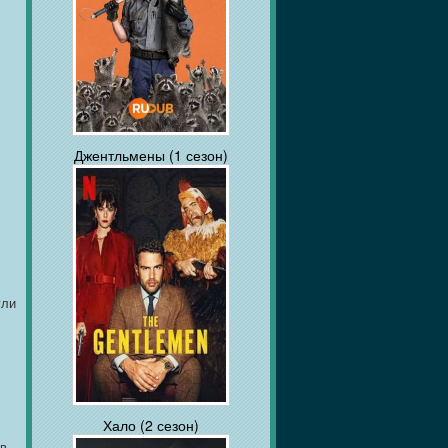
Джентльмены (1 сезон)
ули
Хало (2 сезон)
 в