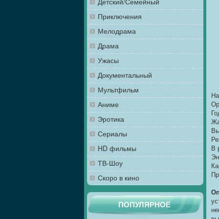
Детский/Семейный
Приключения
Мелодрама
Драма
Ужасы
Документальный
Мультфильм
На
Аниме
Ор
Го
Эротика
Жа
Вы
Сериалы
Ре
HD фильмы
В 
Эн
ТВ-Шоу
Ка
Пр
Скоро в кино
Оп
ус
ПОПУЛЯРНОЕ
не
вы