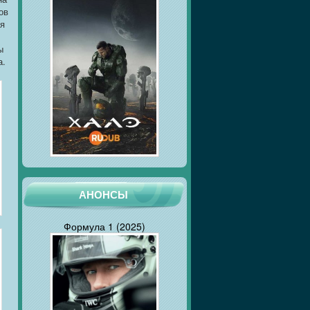
ов
ся
ы
а.
АНОНСЫ
Формула 1 (2025)