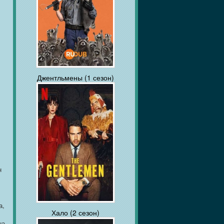
Джентльмены (1 сезон)
н
а,
Хало (2 сезон)
на