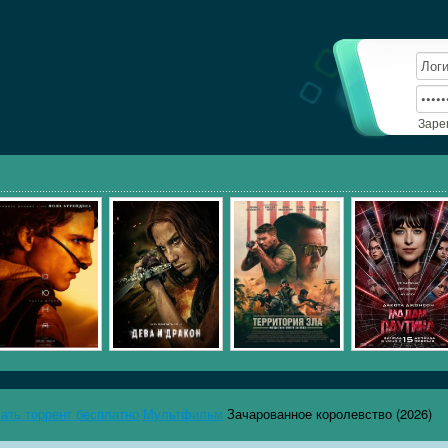
Заре
чать торрент бесплатно
Мультфильм
Зачарованное королевство (2026)