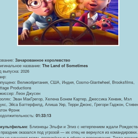
звание:
Зачарованное королевство
игинальное название:
The Land of Sometimes
д выпуска: 2026
нр:
пущено: Великобритания, США, Индия, Cosmo-Giantwheel, Brooksfilms,
ttage Productions
жиссер: Леон Джусен
ролях: Эван МакГрегор, Хелена Бонем Картер, Джессика Хенвик, Мэл
укс, Эйса Баттерфилд, Алиша Уир, Терри Джонс, Грегори Гаджон, Стиве
тон Фрэнк
одолжительность:
01:33:13
мультфильме
: Близнецы Эльфи и Элиз с нетерпением ждали Рождеств
 праздник оказался под угрозой — их отец не вернулся из командировки.
ти не слушают маму, погружённые в обиду и переживания. Тогда женщи