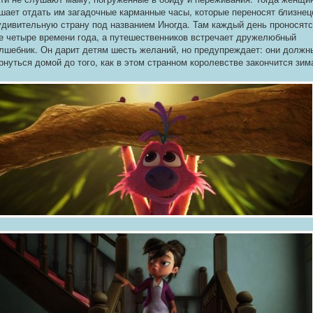
шает отдать им загадочные карманные часы, которые переносят близнец
удивительную страну под названием Иногда. Там каждый день проносят
е четыре времени года, а путешественников встречает дружелюбный
лшебник. Он дарит детям шесть желаний, но предупреждает: они должн
рнуться домой до того, как в этом странном королевстве закончится зим