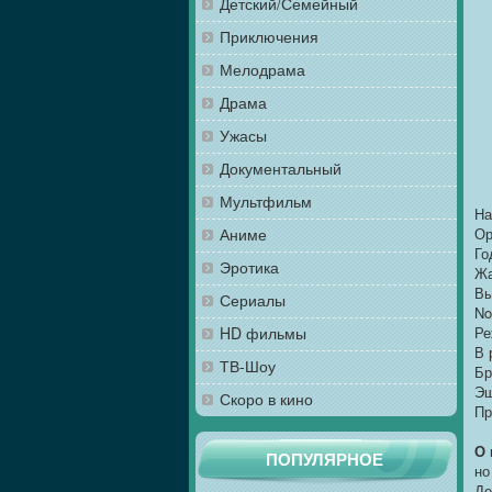
Детский/Семейный
Приключения
Мелодрама
Драма
Ужасы
Документальный
Мультфильм
На
Аниме
Ор
Го
Эротика
Жа
Вы
Сериалы
No
HD фильмы
Ре
В 
ТВ-Шоу
Бр
Эш
Скоро в кино
Пр
О 
ПОПУЛЯРНОЕ
но
Де