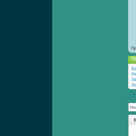
Пр
П
Бр
На
За
Зо