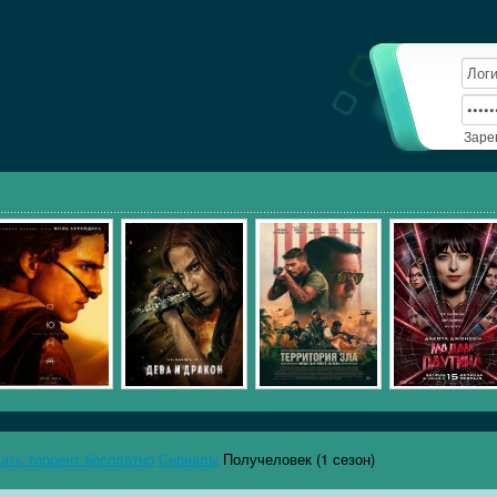
Заре
чать торрент бесплатно
Сериалы
Получеловек (1 сезон)