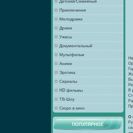
Детский/Семейный
Приключения
Мелодрама
Драма
Ужасы
Документальный
Мультфильм
На
Аниме
Ор
Го
Эротика
Жа
Вы
Сериалы
Ре
HD фильмы
В 
Ст
ТВ-Шоу
Ра
Пр
Скоро в кино
О 
Ру
ПОПУЛЯРНОЕ
св
др