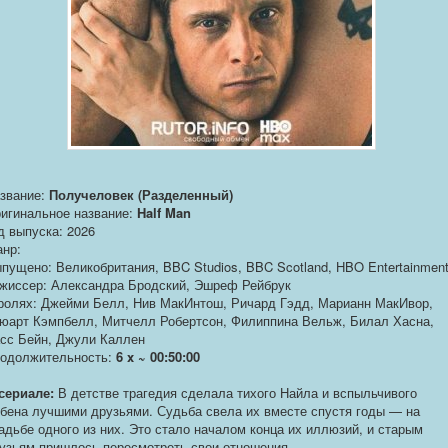
звание:
Получеловек (Разделенный)
игинальное название:
Half Man
д выпуска: 2026
нр:
пущено: Великобритания, BBC Studios, BBC Scotland, HBO Entertainmen
жиссер: Александра Бродский, Эшреф Рейбрук
ролях: Джейми Белл, Нив МакИнтош, Ричард Гэдд, Марианн МакИвор,
юарт Кэмпбелл, Митчелл Робертсон, Филиппина Вельж, Билал Хасна,
сс Бейн, Джули Каллен
одолжительность:
6 x ~ 00:50:00
сериале:
В детстве трагедия сделала тихого Найла и вспыльчивого
бена лучшими друзьями. Судьба свела их вместе спустя годы — на
адьбе одного из них. Это стало началом конца их иллюзий, и старым
узьям пришлось пересмотреть свои отношения.