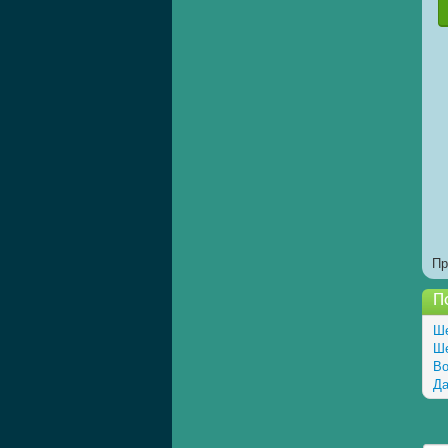
Пр
П
Ше
Ше
Во
Да