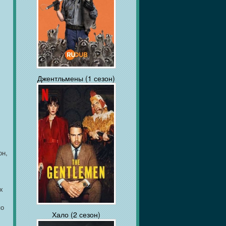
Джентльмены (1 сезон)
он,
х
по
Хало (2 сезон)