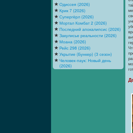
Одиссея (2026)
та
Крик 7 (2026)
ме
св
Супергёрл (2026)
ун
Мортал Комбат 2 (2026)
уб
Последний апокалипсис (2026)
вр
Закулисье реальности (2026)
вн
Моана (2026)
ге
Рейс 298 (2026)
Чт
пр
Укрытие (Бункер) (3 сезон)
ра
Человек-паук: Новый день
мо
(2026)
го
Д