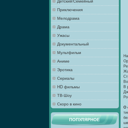
Детский/Семейный
Приключения
Мелодрама
Драма
Ужасы
Документальный
Мультфильм
На
Аниме
Ор
Ре
Эротика
Жа
Ст
Сериалы
Во
HD фильмы
В 
Дж
ТВ-Шоу
Ро
Скоро в кино
О 
ти
бе
ПОПУЛЯРНОЕ
шв
от