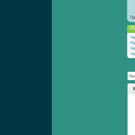
Пр
П
Че
Па
Че
Че