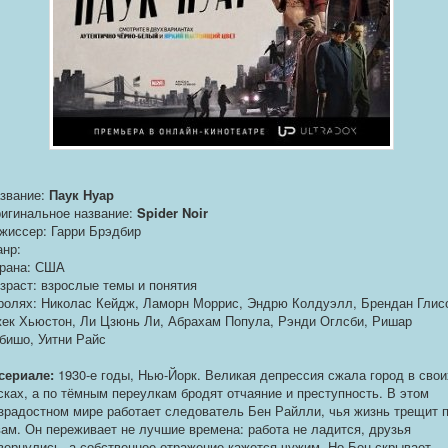
звание:
Паук Нуар
игинальное название:
Spider Noir
жиссер: Гарри Брэдбир
нр:
рана: США
зраст: взрослые темы и понятия
ролях: Николас Кейдж, Ламорн Моррис, Эндрю Колдуэлл, Брендан Глис
ек Хьюстон, Ли Цзюнь Ли, Абрахам Попула, Рэнди Оглсби, Ришар
бишо, Уитни Райс
сериале:
1930-е годы, Нью-Йорк. Великая депрессия сжала город в свои
сках, а по тёмным переулкам бродят отчаяние и преступность. В этом
зрадостном мире работает следователь Бен Райлли, чья жизнь трещит 
ам. Он переживает не лучшие времена: работа не ладится, друзья
вернулись, а собственное отражение кажется чужим. Но Бен скрывает