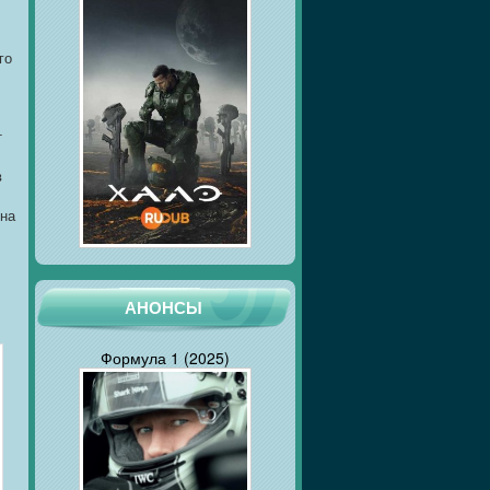
го
т
в
ена
АНОНСЫ
Формула 1 (2025)