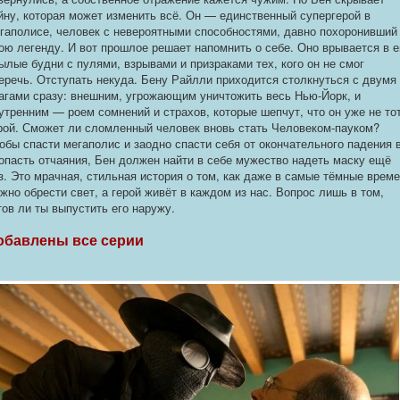
йну, которая может изменить всё. Он — единственный супергерой в
гаполисе, человек с невероятными способностями, давно похоронивший
ою легенду. И вот прошлое решает напомнить о себе. Оно врывается в е
ылые будни с пулями, взрывами и призраками тех, кого он не смог
еречь. Отступать некуда. Бену Райлли приходится столкнуться с двумя
агами сразу: внешним, угрожающим уничтожить весь Нью-Йорк, и
утренним — роем сомнений и страхов, которые шепчут, что он уже не то
рой. Сможет ли сломленный человек вновь стать Человеком-пауком?
обы спасти мегаполис и заодно спасти себя от окончательного падения 
опасть отчаяния, Бен должен найти в себе мужество надеть маску ещё
з. Это мрачная, стильная история о том, как даже в самые тёмные врем
жно обрести свет, а герой живёт в каждом из нас. Вопрос лишь в том,
тов ли ты выпустить его наружу.
обавлены все серии