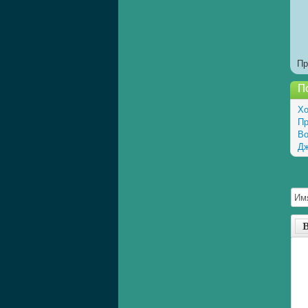
Пр
П
Хо
Пр
Во
Дж