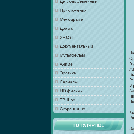
Детский/Семейный
Приключения
Мелодрама
Драма
Ужасы
Документальный
На
Мультфильм
Ор
Аниме
Го
Жа
Эротика
Вы
Ре
Сериалы
В 
HD фильмы
Ал
Пр
ТВ-Шоу
Пе
Скоро в кино
Ка
Ра
ПОПУЛЯРНОЕ
Эл
дж