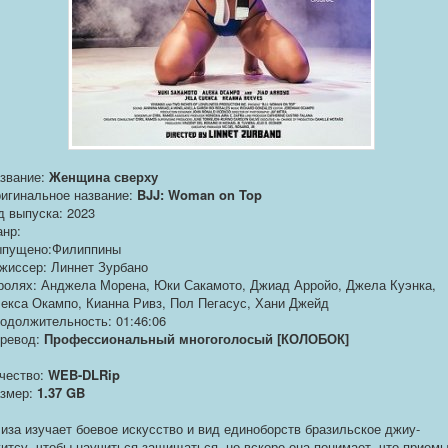
звание:
Женщина сверху
игинальное название:
BJJ: Woman on Top
д выпуска: 2023
нр:
пущено:Филиппины
жиссер: Линнет Зурбано
ролях: Анджела Морена, Юки Сакамото, Джиад Арройо, Джела Куэнка,
екса Окампо, Кианна Ривз, Пол Пегасус, Хани Джейд
одолжительность: 01:46:06
ревод:
Профессиональный многоголосый [КОЛОБОК]
чество:
WEB-DLRip
змер:
1.37 GB
иза изучает боевое искусство и вид единоборств бразильское джиу-
итсу, чтобы научиться защищаться, но вскоре она понимает, что прием