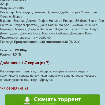
Жанр:
Выпущено: США
Режиссер: Алехандро Дамиани, Эухенио Дербез, Хорхе Ульоа, Луис
Фелипе Ибарра
В ролях: Эухенио Дербес, София Ниньо де Ривера, Эй Джей Вааге, Яре
Сантана, Лаура Ферретти, Диана Бовио, Мануэль «Флако» Ибаньес,
Фернандо Мемихе, Джерри Веласкес, Федерико Эспехо, Яни Прадо,
Джон Гудрич, Даниэль Соса, Рафаэль Себриан, Джованна Ромо
Продолжительность: 1 x ~ 00:50:00
Перевод:
Профессиональный многоголосый [RuDub]
Качество:
WEBRip
Размер:
3,5 ГБ
Добавлена 1-7 серия (из 7)
Рассматривает группу аутсайдеров, которые в итоге создали
получившую признание критиков испанскую версию классического
фильма ужасов 1930 года «Дракула».
1-7 серия (из 7)