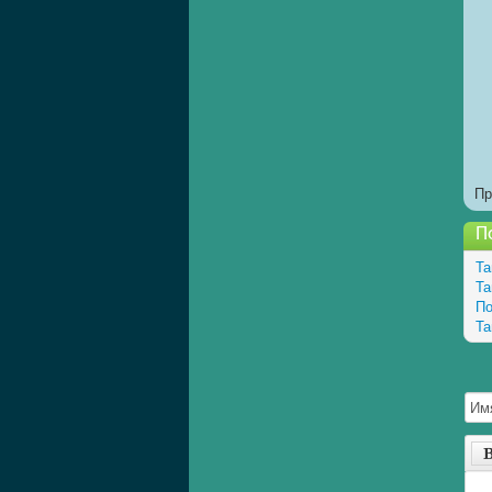
Пр
П
Та
Та
По
Та