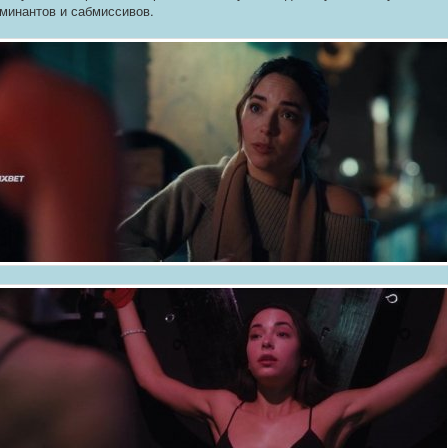
минантов и сабмиссивов.