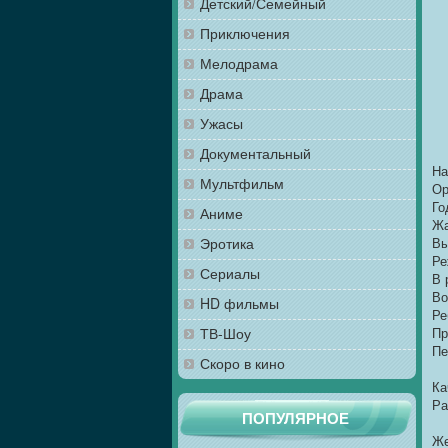
Детский/Семейный
Приключения
Мелодрама
Драма
Ужасы
Документальный
На
Мультфильм
Ор
Го
Аниме
Жа
Эротика
В
Ре
Сериалы
В 
Во
HD фильмы
Ре
ТВ-Шоу
Пр
Пе
Скоро в кино
Ка
Ра
ПОПУЛЯРНОЕ
Же