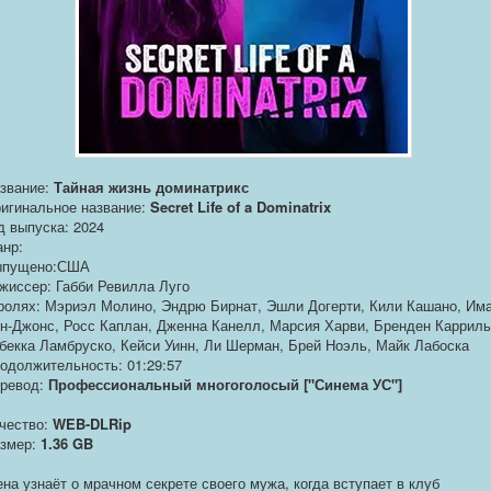
звание:
Тайная жизнь доминатрикс
игинальное название:
Secret Life of a Dominatrix
д выпуска: 2024
нр:
ыпущено:США
жиссер: Габби Ревилла Луго
ролях: Мэриэл Молино, Эндрю Бирнат, Эшли Догерти, Кили Кашано, Им
н-Джонс, Росс Каплан, Дженна Канелл, Марсия Харви, Бренден Карриль
бекка Ламбруско, Кейси Уинн, Ли Шерман, Брей Ноэль, Майк Лабоска
одолжительность: 01:29:57
ревод:
Профессиональный многоголосый ["Синема УС"]
чество:
WEB-DLRip
змер:
1.36 GB
на узнаёт о мрачном секрете своего мужа, когда вступает в клуб