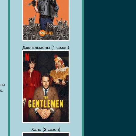
Джентльмены (1 сезон)
ани
о,
Хало (2 сезон)