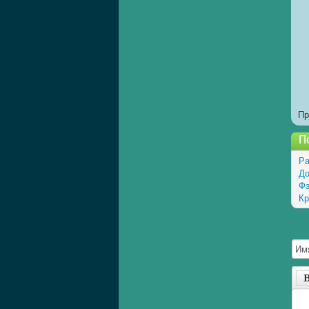
Пр
П
Ра
До
Фэ
Кр