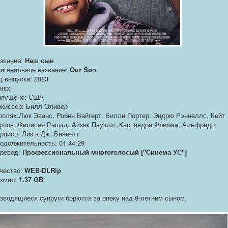
звание:
Наш сын
игинальное название:
Our Son
д выпуска: 2023
нр:
пущено: США
жиссер: Билл Оливер
ролях:Люк Эванс, Робин Вайгерт, Билли Портер, Эндрю Рэннеллс, Кейт
ртон, Филисия Рашад, Айзек Пауэлл, Кассандра Фриман, Альфредо
рцисо, Лиз а Дж. Беннетт
одолжительность: 01:44:29
ревод:
Профессиональный многоголосый ["Синема УС"]
чество:
WEB-DLRip
змер:
1.37 GB
зводящиеся супруги борются за опеку над 8-летним сыном.