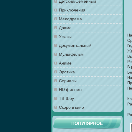
Детский/Семейный
Приключения
Мелодрама
Драма
На
Ужасы
Ор
Документальный
Го
Жа
Мультфильм
Вы
Ре
Аниме
В 
Эротика
Бё
На
Сериалы
Пр
Пе
HD фильмы
ТВ-Шоу
Ка
Ра
Скоро в кино
Ра
ПОПУЛЯРНОЕ