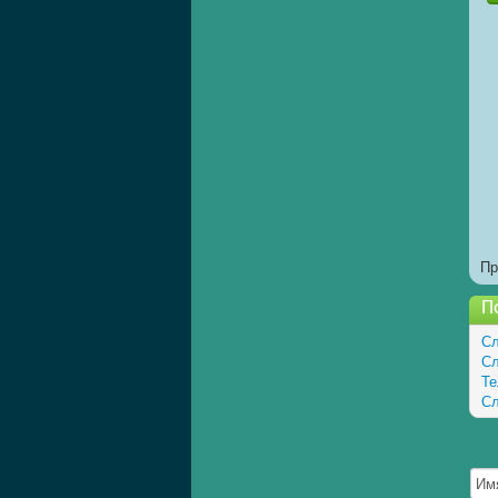
Пр
П
Сл
Сл
Те
Сл