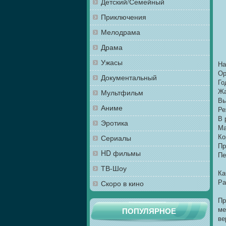
Детский/Семейный
Приключения
Мелодрама
Драма
Ужасы
На
Ор
Документальный
Го
Жа
Мультфильм
Вы
Аниме
Ре
В 
Эротика
Ма
Ко
Сериалы
Пр
HD фильмы
Пе
ТВ-Шоу
Ка
Ра
Скоро в кино
Пр
ме
ПОПУЛЯРНОЕ
ве