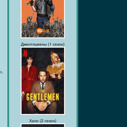
Джентльмены (1 сезон)
о,
Хало (2 сезон)