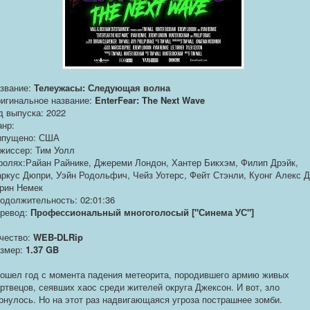
звание:
Телеужасы: Следующая волна
игинальное название:
EnterFear: The Next Wave
д выпуска: 2022
нр:
пущено: США
жиссер: Тим Уолл
ролях:Райан Райнике, Джереми Лондон, Хантер Бикхэм, Филип Дрэйк,
ркус Дюпри, Уэйн Родольфич, Чейз Уотерс, Фейт Стэнли, Куонг Алекс Д
рин Немек
одолжительность: 02:01:36
ревод:
Профессиональный многоголосый ["Синема УС"]
чество:
WEB-DLRip
змер:
1.37 GB
ошел год с момента падения метеорита, породившего армию живых
ртвецов, сеявших хаос среди жителей округа Джексон. И вот, зло
рнулось. Но на этот раз надвигающаяся угроза пострашнее зомби.