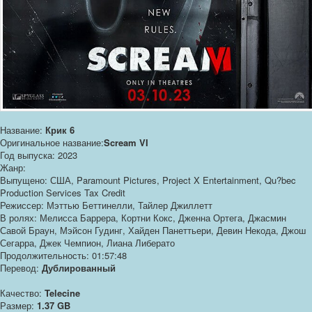
Название:
Крик 6
Оригинальное название:
Scream VI
Год выпуска: 2023
Жанр:
Выпущено: США, Paramount Pictures, Project X Entertainment, Qu?bec
Production Services Tax Credit
Режиссер: Мэттью Беттинелли, Тайлер Джиллетт
В ролях: Мелисса Баррера, Кортни Кокс, Дженна Ортега, Джасмин
Савой Браун, Мэйсон Гудинг, Хайден Панеттьери, Девин Некода, Джош
Сегарра, Джек Чемпион, Лиана Либерато
Продолжительность: 01:57:48
Перевод:
Дублированный
Качество:
Telecine
Размер:
1.37 GB