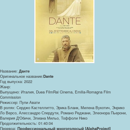
Название:
Данте
Оригинальное название:
Dante
Год выпуска: 2022
Жанр:
Выпущено: Италия, Duea FilmRai Cinema, Emilia-Romagna Film
Commission
Режиссер: Пупи Авати
В ролях: Серджо Кастеллитто, Эрика Бланк, Милена Вукотич, Энрико
Ло Версо, Алессандро Спердути, Романо Реджани, Элеонора Пьерони,
Валерия Д'Обичи, Элиана Мильо, Тоффоли Нико
Продолжительность: 01:40:04
Перевод:
Профессиональный многоголосый [AlphaProject]