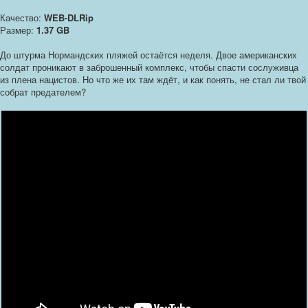
Качество:
WEB-DLRip
Размер:
1.37 GB
До штурма Нормандских пляжей остаётся неделя. Двое американских
солдат проникают в заброшенный комплекс, чтобы спасти сослуживца
из плена нацистов. Но что же их там ждёт, и как понять, не стал ли твой
собрат предателем?