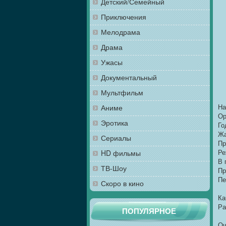
Детский/Семейный
Приключения
Мелодрама
Драма
Ужасы
Документальный
Мультфильм
На
Аниме
Ор
Эротика
Го
Жа
Сериалы
Пр
Ре
HD фильмы
В 
ТВ-Шоу
Пр
Пе
Скоро в кино
Ка
Ра
ПОПУЛЯРНОЕ
Оч