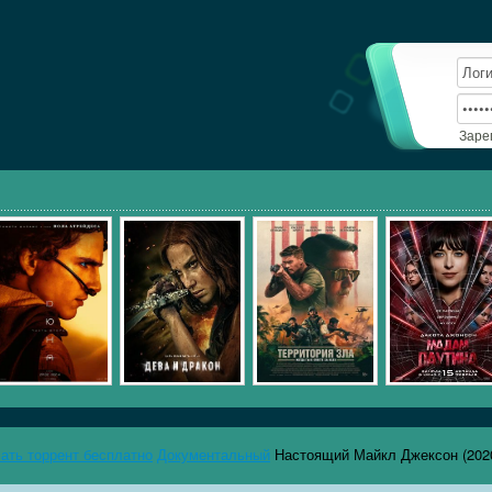
Заре
чать торрент бесплатно
Документальный
Настоящий Майкл Джексон (202