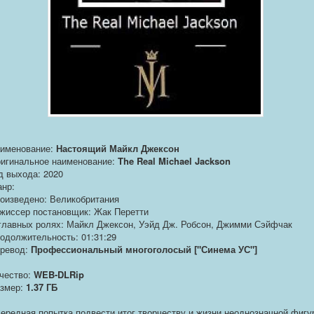
именование:
Настоящий Майкл Джексон
игинальное наименование:
The Real Michael Jackson
д выхода: 2020
нр:
оизведено: Великобритания
жиссер постановщик: Жак Перетти
главных ролях: Майкл Джексон, Уэйд Дж. Робсон, Джимми Сэйфчак
одолжительность: 01:31:29
ревод:
Профессиональный многоголосый ["Синема УС"]
чество:
WEB-DLRip
змер:
1.37 ГБ
ередная попытка подвести итог творчеству и жизни неоднозначной фигу