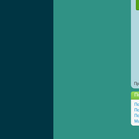
Пр
П
По
По
По
Ма