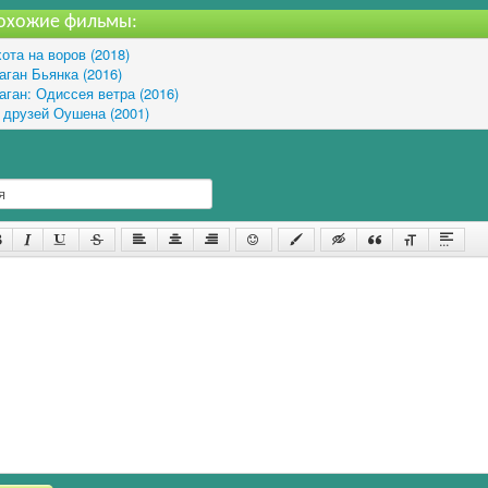
охожие фильмы:
ота на воров (2018)
аган Бьянка (2016)
аган: Одиссея ветра (2016)
 друзей Оушена (2001)