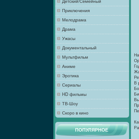
Детский/Семейный
Приключения
Мелодрама
Драма
Ужасы
Документальный
На
Мультфильм
Ор
Аниме
Го
Жа
Эротика
Ре
В 
Сериалы
Бо
HD фильмы
Би
Вы
ТВ-Шоу
Пр
Пе
Скоро в кино
Ка
Ра
ПОПУЛЯРНОЕ