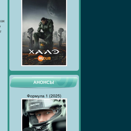
как
о
т
АНОНСЫ
Формула 1 (2025)