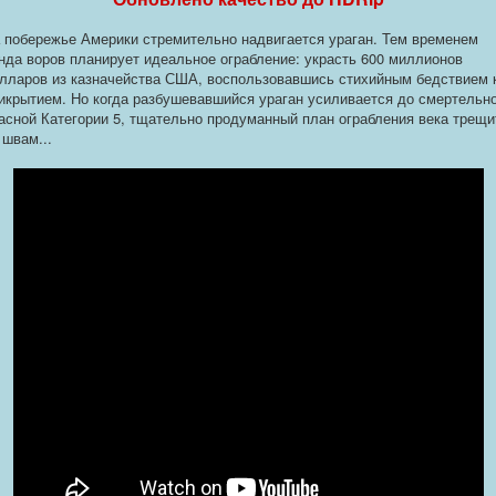
 побережье Америки стремительно надвигается ураган. Тем временем
нда воров планирует идеальное ограбление: украсть 600 миллионов
лларов из казначейства США, воспользовавшись стихийным бедствием 
икрытием. Но когда разбушевавшийся ураган усиливается до смертельн
асной Категории 5, тщательно продуманный план ограбления века трещи
 швам...