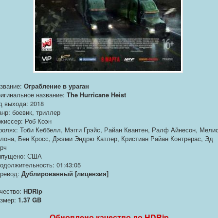
звание:
Ограбление в ураган
игинальное название:
The Hurricane Heist
д выхода: 2018
нр: боевик, триллер
жиссер: Роб Коэн
ролях: Тоби Кеббелл, Мэгги Грэйс, Райан Квантен, Ралф Айнесон, Мели
лона, Бен Кросс, Джэми Эндрю Катлер, Кристиан Райан Контрерас, Эд
рч
пущено: США
одолжительность: 01:43:05
ревод:
Дублированный [лицензия]
чество:
HDRip
змер:
1.37 GB
Обновлено качество до HDRip