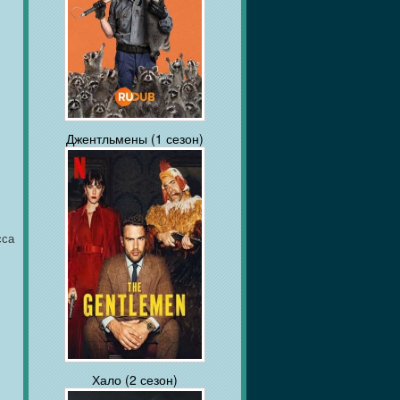
Джентльмены (1 сезон)
сса
Хало (2 сезон)