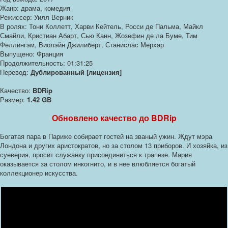
Жанр: драма, комедия
Режиссер: Уилл Верник
В ролях: Тони Коллетт, Харви Кейтель, Росси де Пальма, Майкл
Смайли, Кристиан Абарт, Сью Канн, Жозефин де ла Буме, Тим
Феллингэм, Виолэйн Джилиберт, Станислас Мерхар
Выпущено: Франция
Продолжительность: 01:31:25
Перевод:
Дублированный [лицензия]
Качество:
BDRip
Размер:
1.42 GB
Обновлено качество до BDRip
Богатая пара в Париже собирает гостей на званый ужин. Ждут мэра
Лондона и других аристократов, но за столом 13 приборов. И хозяйка, из
суеверия, просит служанку присоединиться к трапезе. Мария
оказывается за столом инкогнито, и в нее влюбляется богатый
коллекционер искусства.