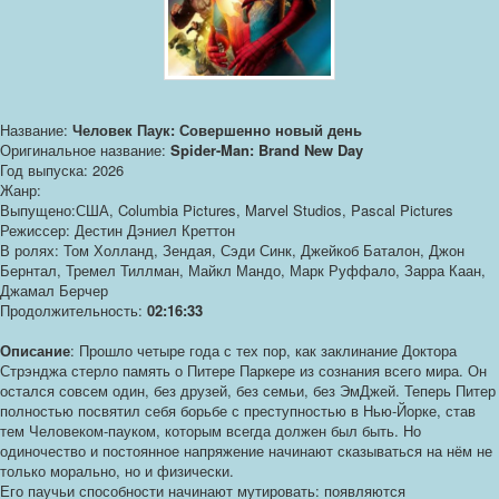
Название:
Человек Паук: Совершенно новый день
Оригинальное название:
Spider-Man: Brand New Day
Год выпуска: 2026
Жанр:
Выпущено:США, Columbia Pictures, Marvel Studios, Pascal Pictures
Режиссер: Дестин Дэниел Креттон
В ролях: Том Холланд, Зендая, Сэди Синк, Джейкоб Баталон, Джон
Бернтал, Тремел Тиллман, Майкл Мандо, Марк Руффало, Зарра Каан,
Джамал Берчер
Продолжительность:
02:16:33
Описание
: Прошло четыре года с тех пор, как заклинание Доктора
Стрэнджа стерло память о Питере Паркере из сознания всего мира. Он
остался совсем один, без друзей, без семьи, без ЭмДжей. Теперь Питер
полностью посвятил себя борьбе с преступностью в Нью-Йорке, став
тем Человеком-пауком, которым всегда должен был быть. Но
одиночество и постоянное напряжение начинают сказываться на нём не
только морально, но и физически.
Его паучьи способности начинают мутировать: появляются