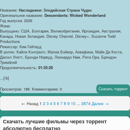
Название:
Наследники: Злодейская Страна Чудес
Оригинальное название:
Descendants: Wicked Wonderland
Год выпуска: 2026
Жанр:
Выпущено: США, Болгария, Великобритания, Ирландия, Австралия,
Канада, Новая Зеландия, Disney Channel, Disney+, Suzanne Todd
Productions
Режиссер: Ким Гейтвуд
В ролях: Кайли Кэнтралл, Малиа Бэйкер, Аквафина, Майя Да Коста,
Джоэл Улетт, Брэнди Норвуд, Леонардо Нам, Рита Ора, Брендон
Тремблей
Продолжительность:
01:35:28
...[/b]
Скачать торрент
Просмотров: 188
Комментариев: 0
← Назад
1
2
3
4
5
6
7
8
9
10
...
3874
Далее →
Скачать лучшие фильмы через торрент
абсолютно бесплатно