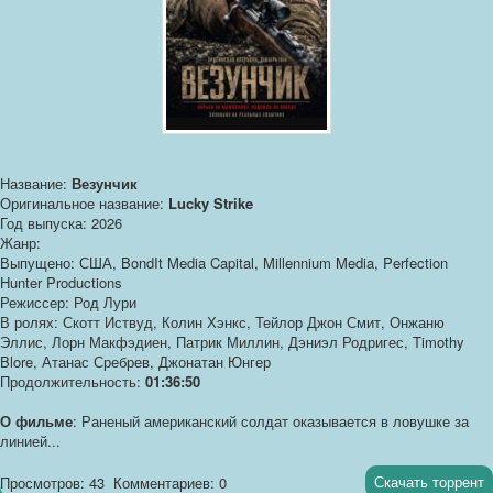
Название:
Везунчик
Оригинальное название:
Lucky Strike
Год выпуска: 2026
Жанр:
Выпущено: США, BondIt Media Capital, Millennium Media, Perfection
Hunter Productions
Режиссер: Род Лури
В ролях: Скотт Иствуд, Колин Хэнкс, Тейлор Джон Смит, Онжаню
Эллис, Лорн Макфэдиен, Патрик Миллин, Дэниэл Родригес, Timothy
Blore, Атанас Сребрев, Джонатан Юнгер
Продолжительность:
01:36:50
О фильме
: Раненый американский солдат оказывается в ловушке за
линией...
Скачать торрент
Просмотров: 43
Комментариев: 0