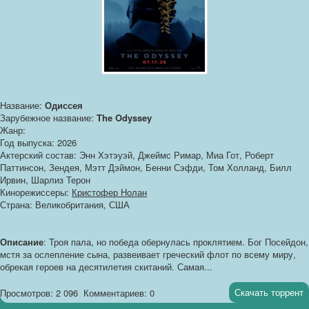
Название:
Одиссея
Зарубежное название:
The Odyssey
Жанр:
Год выпуска: 2026
Актерский состав: Энн Хэтэуэй, Джеймс Римар, Миа Гот, Роберт
Паттинсон, Зендея, Мэтт Дэймон, Бенни Сэфди, Том Холланд, Билл
Ирвин, Шарлиз Терон
Кинорежиссеры:
Кристофер Нолан
Страна: Великобритания, США
Описание
: Троя пала, но победа обернулась проклятием. Бог Посейдон,
мстя за ослепление сына, развеивает греческий флот по всему миру,
обрекая героев на десятилетия скитаний. Самая...
Скачать торрент
Просмотров: 2 096
Комментариев: 0