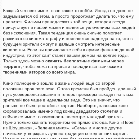
Каждый человек имеет свое какое-то хобби. Иногда он даже не
задумывается об этом, а просто продолжает делать то, что ему
нравится. Фильмы принадлежат к той вещи, которая всегда
присутствует в нашей жизни и является увлечением всех людей
без исключения. Такая тенденция очень сильно помогает
развиваться кинематографу и появляется надежда на то, что в
будущем зрители смогут и дальше смотреть интересные
киноленты. Если вы причисляете себя к армии фанатов данной
индустрии, то этот сайт станет вашим домом на долгие годы.
Только здесь можно
скачать бесплатные фильмы через
торрент
, чтобы лежа на кровати насладиться всяческими
творениями авторов со всего мира.
Кино полноценно вошло в жизнь людей еще со второй
половины прошлого века. С того времени был пройден длинный
путь усовершенствования и теперь премьеры выходят на глаза
зрителей все чаще в идеальном виде. Это не значит, что
раньше не было достойных картин. Наоборот, классика кино
формировалась именно под конец двадцатого столетия и
сейчас ее имеет возможность посмотреть каждый зритель.
Нужно только скачать торрентом ее прямо отсюда. Кино «Побег
из Шоушенка», «Зеленая миля», «Семь» и многие другие
начинали утверждать лучшие традиции сегодняшних картин.
Именно они показали, что даже без невероятных спецэффектов